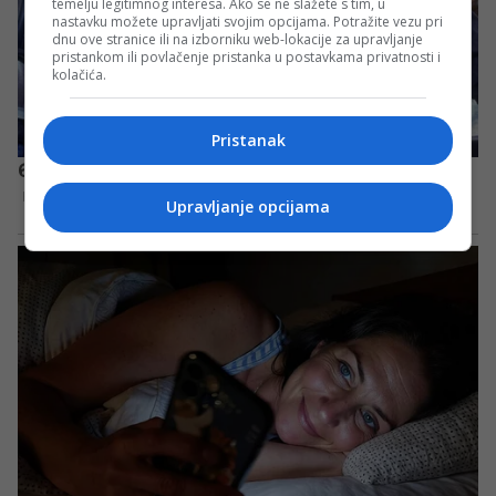
temelju legitimnog interesa. Ako se ne slažete s tim, u
nastavku možete upravljati svojim opcijama. Potražite vezu pri
dnu ove stranice ili na izborniku web-lokacije za upravljanje
pristankom ili povlačenje pristanka u postavkama privatnosti i
kolačića.
Pristanak
Upravljanje opcijama