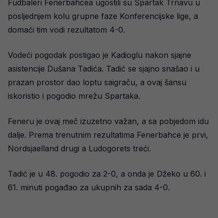
Fudbaleri Fenerbahcea ugostili su Spartak Trnavu u
posljednjem kolu grupne faze Konferencijske lige, a
domaći tim vodi rezultatom 4-0.
Vodeći pogodak postigao je Kadioglu nakon sjajne
asistencije Dušana Tadića. Tadić se sjajno snašao i u
prazan prostor dao loptu saigraču, a ovaj šansu
iskoristio i pogodio mrežu Spartaka.
Feneru je ovaj meč izuzetno važan, a sa pobjedom idu
dalje. Prema trenutnim rezultatima Fenerbahce je prvi,
Nordsjaelland drugi a Ludogorets treći.
Tadić je u 48. pogodio za 2-0, a onda je Džeko u 60. i
61. minuti pogađao za ukupnih za sada 4-0.