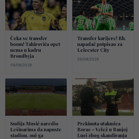
Čeka se transfer
Transfer karijere! Bh.
boom! Tahirovića opet
napadač potpisao za
nema u kadru
Leicester City
Brondbyja
09/08/2026
09/08/2026
Sudija Musić naredio
Prekinuta utakmica
Lešinarima da napuste
Borac – Velež u Banjoj
stadion, oni ga
Luci zbog skandiranja