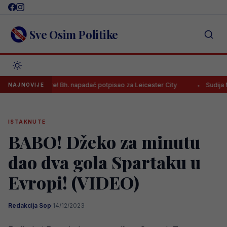
Skip
to
content
Sve Osim Politike
 karijere! Bh. napadač potpisao za Leicester City
Sudija Musić nare
NAJNOVIJE
ISTAKNUTE
BABO! Džeko za minutu
dao dva gola Spartaku u
Evropi! (VIDEO)
Redakcija Sop
·
14/12/2023