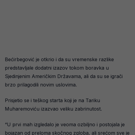
Bećirbegović je otkrio i da su vremenske razlike
predstavljale dodatni izazov tokom boravka u
Sjedinjenim Američkim Državama, ali da su se igrači
brzo prilagodili novim uslovima.
Prisjetio se i teškog starta koji je na Tariku
Muharemoviću izazvao veliku zabrinutost.
“U prvi mah izgledalo je veoma ozbiljno i postojala je
bojazan od preloma skočnog zgloba, ali srećom sve je