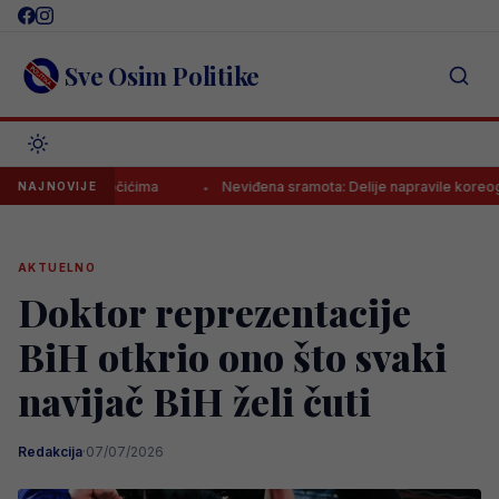
Skip
to
content
Sve Osim Politike
Vrapčićima
Neviđena sramota: Delije napravile koreografiju u čast 
NAJNOVIJE
AKTUELNO
Doktor reprezentacije
BiH otkrio ono što svaki
navijač BiH želi čuti
Redakcija
·
07/07/2026