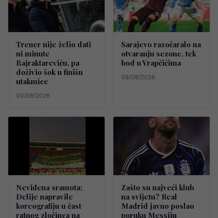
Trener nije želio dati
Sarajevo razočaralo na
ni minute
otvaranju sezone, tek
Bajraktareviću, pa
bod u Vrapčićima
doživio šok u finišu
08/08/2026
utakmice
09/08/2026
Neviđena sramota:
Zašto su najveći klub
Delije napravile
na svijetu? Real
koreografiju u čast
Madrid javno poslao
ratnog zločinca na
poruku Messiju