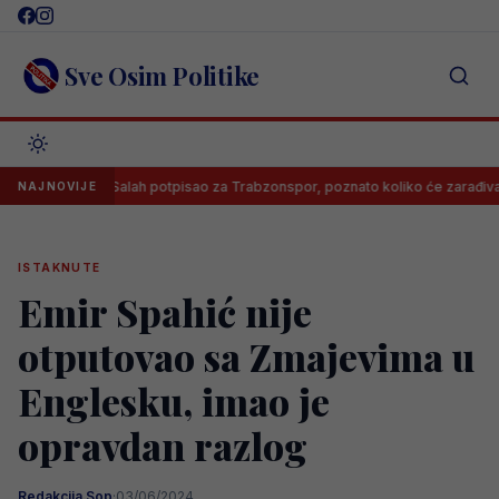
Skip
to
content
Sve Osim Politike
Salah potpisao za Trabzonspor, poznato koliko će zarađivati
NAJNOVIJE
ISTAKNUTE
Emir Spahić nije
otputovao sa Zmajevima u
Englesku, imao je
opravdan razlog
Redakcija Sop
·
03/06/2024