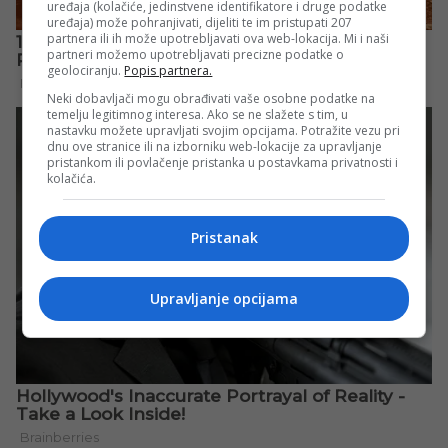
uređaja (kolačiće, jedinstvene identifikatore i druge podatke
uređaja) može pohranjivati, dijeliti te im pristupati 207
partnera ili ih može upotrebljavati ova web-lokacija. Mi i naši
partneri možemo upotrebljavati precizne podatke o
geolociranju.
Popis partnera.
Neki dobavljači mogu obrađivati vaše osobne podatke na
temelju legitimnog interesa. Ako se ne slažete s tim, u
nastavku možete upravljati svojim opcijama. Potražite vezu pri
dnu ove stranice ili na izborniku web-lokacije za upravljanje
pristankom ili povlačenje pristanka u postavkama privatnosti i
kolačića.
Pristanak
Upravljanje opcijama