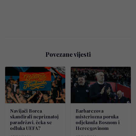
Povezane vijesti
Navijači Borca
Barbarezova
skandirali nepriznatoj
misteriozna poruka
paradržavi, čeka se
odjeknula Bosnom i
odluka UEFA?
Hercegovinom