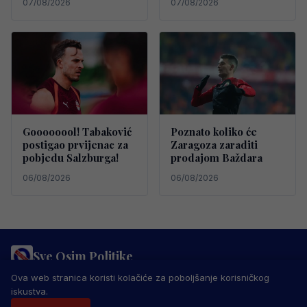
07/08/2026
07/08/2026
Goooooool! Tabaković
Poznato koliko će
postigao prvijenac za
Zaragoza zaraditi
pobjedu Salzburga!
prodajom Baždara
06/08/2026
06/08/2026
Sve Osim Politike
PRAVILA PRIVATNOSTI
MARKETING
USLOVI KORIŠTENJA
Ova web stranica koristi kolačiće za poboljšanje korisničkog
IMPRESSUM
KONTAKT
iskustva.
© 2026 Sve Osim Politike. Sva prava zadržana.