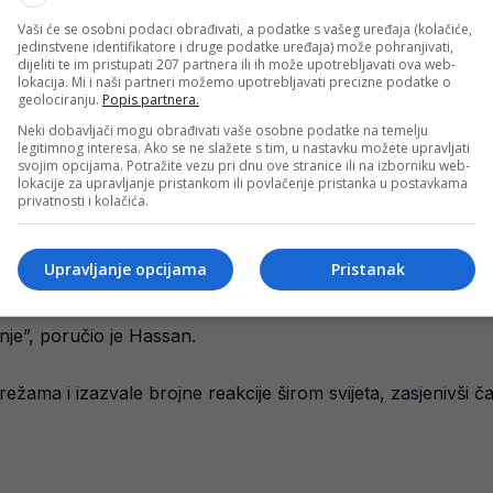
Vaši će se osobni podaci obrađivati, a podatke s vašeg uređaja (kolačiće,
jedinstvene identifikatore i druge podatke uređaja) može pohranjivati,
dijeliti te im pristupati 207 partnera ili ih može upotrebljavati ova web-
lokacija. Mi i naši partneri možemo upotrebljavati precizne podatke o
geolociranju.
Popis partnera.
Neki dobavljači mogu obrađivati vaše osobne podatke na temelju
legitimnog interesa. Ako se ne slažete s tim, u nastavku možete upravljati
svojim opcijama. Potražite vezu pri dnu ove stranice ili na izborniku web-
lokacije za upravljanje pristankom ili povlačenje pristanka u postavkama
privatnosti i kolačića.
 naciju ili porijeklo, ne bi smjelo biti žrtva ratova i nasilja.
Upravljanje opcijama
Pristanak
a dresove Argentine, Barcelone, Manchester Cityja, Real Mad
anje”, poručio je Hassan.
žama i izazvale brojne reakcije širom svijeta, zasjenivši č