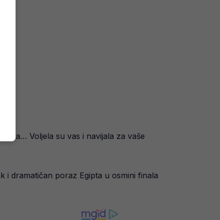
rida… Voljela su vas i navijala za vaše
ak i dramatičan poraz Egipta u osmini finala