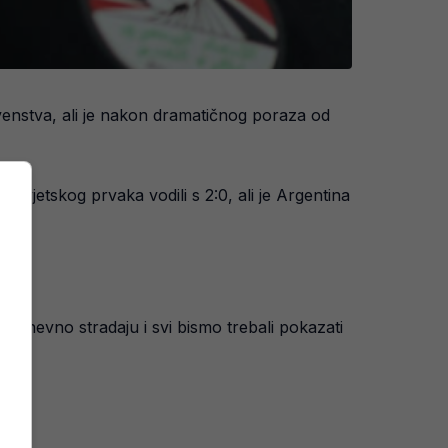
venstva, ali je nakon dramatičnog poraza od
 svjetskog prvaka vodili s 2:0, ali je Argentina
akodnevno stradaju i svi bismo trebali pokazati