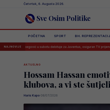
Skip
Četvrtak, 6. Augusta 2026.
to
content
Sve Osim Politike
POČETNA
SPORT
BH. REPREZENTACI
begović u subotu debituje za Juventus, osiguran TV prijenos
Lana 
NAJNOVIJE
AKTUELNO
Hossam Hassan emotivn
klubova, a vi ste šutjel
Haris Kapo
·
08/07/2026