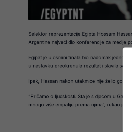
Selektor reprezentacije Egipta Hossam Hassan 
Argentine najveći dio konferencije za medije p
Egipat je u osmini finala bio nadomak jednog od
u nastavku preokrenula rezultat i slavila sa 3:
Ipak, Hassan nakon utakmice nije želio govori
“Pričamo o ljudskosti. Šta je s djecom u Gazi? 
mnogo više empatije prema njima”, rekao je egi