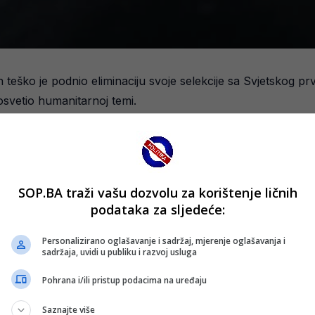
teško je podnio eliminaciju svoje selekcije sa Svjetskog pr
osvetio humanitarnoj temi.
 najvećih iznenađenja turnira. “Faraoni” su protiv aktuelnog
2, izborivši plasman među osam najboljih selekcija svijeta.
SOP.BA traži vašu dozvolu za korištenje ličnih
ti samo o fudbalu.
podataka za sljedeće:
Zar njihovi životi vrijede manje? To su nevina djeca koja sv
Personalizirano oglašavanje i sadržaj, mjerenje oglašavanja i
patski selektor.
sadržaja, uvidi u publiku i razvoj usluga
Pohrana i/ili pristup podacima na uređaju
Saznajte više