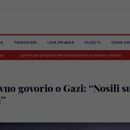
JA
TRANSFERI
LIGA PRVAKA
VIJESTI
CRNA HR
Pudar predvodi BiH na Europskom prvenstvu u Parizu
Alajbegović 
o govorio o Gazi: “Nosili su
i”