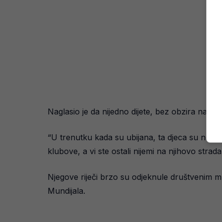
Naglasio je da nijedno dijete, bez obzira na vjeru,
“U trenutku kada su ubijana, ta djeca su nosil
klubove, a vi ste ostali nijemi na njihovo strad
Njegove riječi brzo su odjeknule društvenim mre
Mundijala.