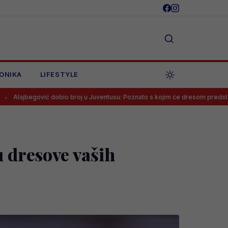
ONIKA
LIFESTYLE
dobio broj u Juventusu: Poznato s kojim će dresom predstavljati Staru damu
 dresove vaših