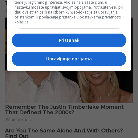
temelju legitimnog interesa. Ako se ne slažete s tim, u
nastavku možete upravljati svojim opcijama. Potražite vezu pri
dnu ove stranice ili na izborniku web-lokacije za upravljanje
pristankom ili povlačenje pristanka u postavkama privatnosti i
kolačića.
Pristanak
Upravljanje opcijama