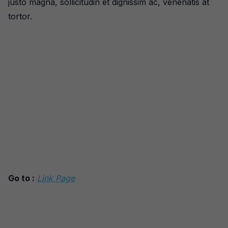
justo magna, sollicitudin et dignissim ac, venenatis at
tortor.
Go to :
Link Page