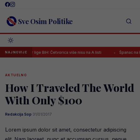
Skip
to
content
Sve Osim Politike
er lige BiH: Četvorica više nisu na A listi
Španac na klupi Željezn
NAJNOVIJE
AKTUELNO
How I Traveled The World
With Only $100
Redakcija Sop
·
31/01/2017
L
orem ipsum dolor sit amet, consectetur adipiscing
elit. Nam laoreet, nunc et accumsan cursus, neque