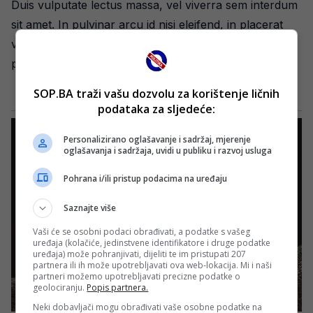
Duis vulputate lectus massa, vel viverra sem interdum
sit amet. In pulvinar arcu id nisi eleifend, in placerat
velit tempor. Sed volutpat orci nec velit cursus
posuere.
SOP.BA traži vašu dozvolu za korištenje ličnih
podataka za sljedeće:
Personalizirano oglašavanje i sadržaj, mjerenje
oglašavanja i sadržaja, uvidi u publiku i razvoj usluga
Pohrana i/ili pristup podacima na uređaju
Saznajte više
Vaši će se osobni podaci obrađivati, a podatke s vašeg
uređaja (kolačiće, jedinstvene identifikatore i druge podatke
uređaja) može pohranjivati, dijeliti te im pristupati 207
partnera ili ih može upotrebljavati ova web-lokacija. Mi i naši
partneri možemo upotrebljavati precizne podatke o
geolociranju.
Popis partnera.
Neki dobavljači mogu obrađivati vaše osobne podatke na