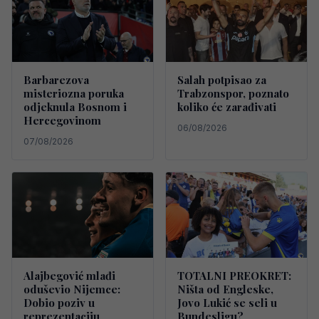
Barbarezova
Salah potpisao za
misteriozna poruka
Trabzonspor, poznato
odjeknula Bosnom i
koliko će zarađivati
Hercegovinom
06/08/2026
07/08/2026
Alajbegović mlađi
TOTALNI PREOKRET:
oduševio Nijemce:
Ništa od Engleske,
Dobio poziv u
Jovo Lukić se seli u
reprezentaciju
Bundesligu?