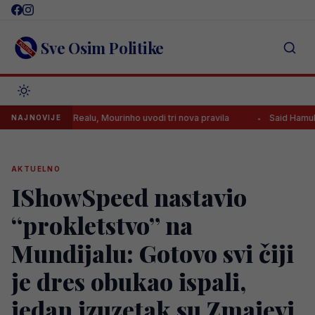
Skip
to
content
Sve Osim Politike
iplina u Realu, Mourinho uvodi tri nova pravila
Said Hamulić dao go
NAJNOVIJE
AKTUELNO
IShowSpeed nastavio
“prokletstvo” na
Mundijalu: Gotovo svi čiji
je dres obukao ispali,
jedan izuzetak su Zmajevi