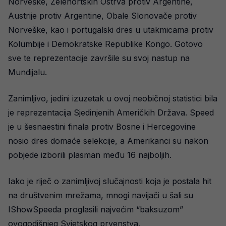
Norveške, Zelenortskih Ostrva protiv Argentine,
Austrije protiv Argentine, Obale Slonovače protiv
Norveške, kao i portugalski dres u utakmicama protiv
Kolumbije i Demokratske Republike Kongo. Gotovo
sve te reprezentacije završile su svoj nastup na
Mundijalu.
Zanimljivo, jedini izuzetak u ovoj neobičnoj statistici bila
je reprezentacija Sjedinjenih Američkih Država. Speed
je u šesnaestini finala protiv Bosne i Hercegovine
nosio dres domaće selekcije, a Amerikanci su nakon
pobjede izborili plasman među 16 najboljih.
Iako je riječ o zanimljivoj slučajnosti koja je postala hit
na društvenim mrežama, mnogi navijači u šali su
IShowSpeeda proglasili najvećim “baksuzom”
ovogodišnjeg Svjetskog prvenstva.