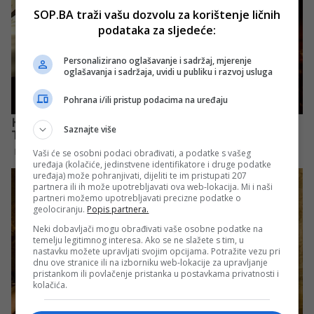
SOP.BA traži vašu dozvolu za korištenje ličnih
podataka za sljedeće:
Personalizirano oglašavanje i sadržaj, mjerenje
oglašavanja i sadržaja, uvidi u publiku i razvoj usluga
Pohrana i/ili pristup podacima na uređaju
Saznajte više
Vaši će se osobni podaci obrađivati, a podatke s vašeg
uređaja (kolačiće, jedinstvene identifikatore i druge podatke
uređaja) može pohranjivati, dijeliti te im pristupati 207
partnera ili ih može upotrebljavati ova web-lokacija. Mi i naši
partneri možemo upotrebljavati precizne podatke o
geolociranju.
Popis partnera.
Neki dobavljači mogu obrađivati vaše osobne podatke na
temelju legitimnog interesa. Ako se ne slažete s tim, u
nastavku možete upravljati svojim opcijama. Potražite vezu pri
dnu ove stranice ili na izborniku web-lokacije za upravljanje
pristankom ili povlačenje pristanka u postavkama privatnosti i
kolačića.