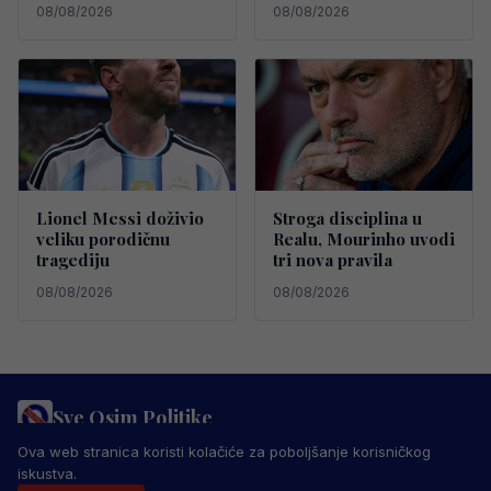
08/08/2026
08/08/2026
Lionel Messi doživio
Stroga disciplina u
veliku porodičnu
Realu, Mourinho uvodi
tragediju
tri nova pravila
08/08/2026
08/08/2026
Sve Osim Politike
PRAVILA PRIVATNOSTI
MARKETING
USLOVI KORIŠTENJA
Ova web stranica koristi kolačiće za poboljšanje korisničkog
IMPRESSUM
KONTAKT
iskustva.
© 2026 Sve Osim Politike. Sva prava zadržana.