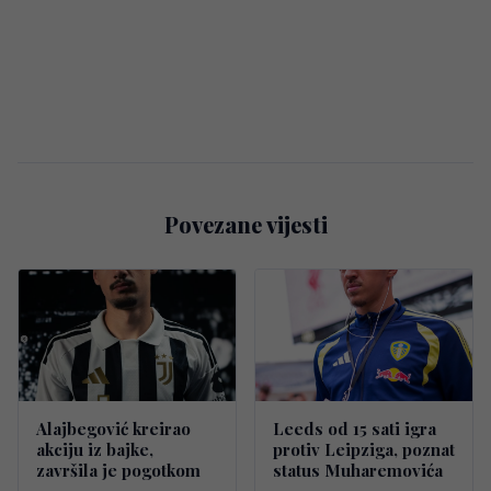
Povezane vijesti
Alajbegović kreirao
Leeds od 15 sati igra
akciju iz bajke,
protiv Leipziga, poznat
završila je pogotkom
status Muharemovića