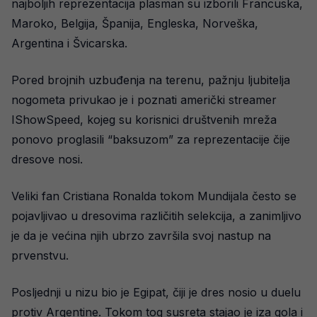
najboljih reprezentacija plasman su izborili Francuska,
Maroko, Belgija, Španija, Engleska, Norveška,
Argentina i Švicarska.
Pored brojnih uzbuđenja na terenu, pažnju ljubitelja
nogometa privukao je i poznati američki streamer
IShowSpeed, kojeg su korisnici društvenih mreža
ponovo proglasili “baksuzom” za reprezentacije čije
dresove nosi.
Veliki fan Cristiana Ronalda tokom Mundijala često se
pojavljivao u dresovima različitih selekcija, a zanimljivo
je da je većina njih ubrzo završila svoj nastup na
prvenstvu.
Posljednji u nizu bio je Egipat, čiji je dres nosio u duelu
protiv Argentine. Tokom tog susreta stajao je iza gola i