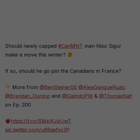
Should newly capped
#CanMNT
man Niko Sigur
make a move this winter?
If so, should he go join the Canadians in France?
More from
@BenSteiner00
@AlexGangueRuzic
@Brendan_Dunlop
and
@GalindoPW
&
@ThomasNef
on Ep. 200
https://t.co/SMxlXJpUwT
pic.twitter.com/u69gefvc3P