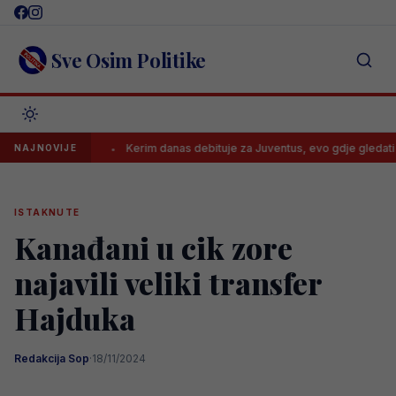
Skip
to
content
Sve Osim Politike
 dane
Kerim danas debituje za Juventus, evo gdje gledati utakmicu 
NAJNOVIJE
ISTAKNUTE
Kanađani u cik zore
najavili veliki transfer
Hajduka
Redakcija Sop
·
18/11/2024