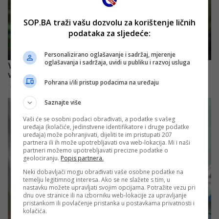
SOP.BA traži vašu dozvolu za korištenje ličnih
podataka za sljedeće:
Personalizirano oglašavanje i sadržaj, mjerenje
oglašavanja i sadržaja, uvidi u publiku i razvoj usluga
Pohrana i/ili pristup podacima na uređaju
Saznajte više
Vaši će se osobni podaci obrađivati, a podatke s vašeg
uređaja (kolačiće, jedinstvene identifikatore i druge podatke
uređaja) može pohranjivati, dijeliti te im pristupati 207
partnera ili ih može upotrebljavati ova web-lokacija. Mi i naši
partneri možemo upotrebljavati precizne podatke o
geolociranju.
Popis partnera.
Neki dobavljači mogu obrađivati vaše osobne podatke na
temelju legitimnog interesa. Ako se ne slažete s tim, u
nastavku možete upravljati svojim opcijama. Potražite vezu pri
dnu ove stranice ili na izborniku web-lokacije za upravljanje
pristankom ili povlačenje pristanka u postavkama privatnosti i
kolačića.