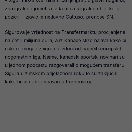
– Sigur može sve, dinamičan je igrač u glavi i nogama,
zna igrati nogomet, a tada možeš igrati na bilo kojoj
poziciji – izjavio je nedavno Gattuso, prenose SN.
Sigurova je vrijednost na Transfermarktu procijenjena
na četiri milijuna eura, a iz Kanade stiže najava kako bi
uskoro mogao zaigrati u jednoj od najjačih europskih
nogometnih liga. Naime, kanadski sportski novinari su
u jednom podcastu razgovarali o mogućem transferu
Sigura u zimskom prijelaznom roku te su zaključili
kako bi se dobro snašao u Francuskoj.