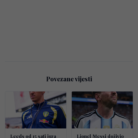
Povezane vijesti
Leeds od 15 sati igra
Lionel Messi doživio