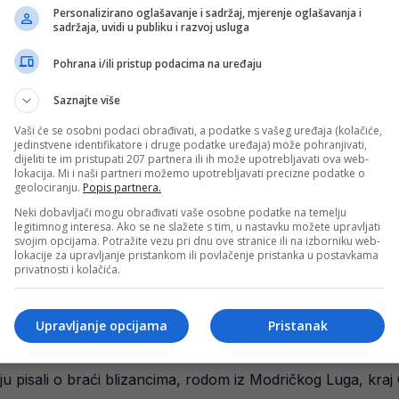
Personalizirano oglašavanje i sadržaj, mjerenje oglašavanja i
entacije Igor Janković je morao uputiti naknadni poziv za 
sadržaja, uvidi u publiku i razvoj usluga
Pohrana i/ili pristup podacima na uređaju
Saznajte više
d reprezentacije BiH: “S ponosom sam nosio državni dres..
Vaši će se osobni podaci obrađivati, a podatke s vašeg uređaja (kolačiće,
lav Stevanović, fudbaler švicarskog Servettea, objavio je 
jedinstvene identifikatore i druge podatke uređaja) može pohranjivati,
dijeliti te im pristupati 207 partnera ili ih može upotrebljavati ova web-
lokacija. Mi i naši partneri možemo upotrebljavati precizne podatke o
geolociranju.
Popis partnera.
Neki dobavljači mogu obrađivati vaše osobne podatke na temelju
legitimnog interesa. Ako se ne slažete s tim, u nastavku možete upravljati
svojim opcijama. Potražite vezu pri dnu ove stranice ili na izborniku web-
k želi igrati za Srbiju
lokacije za upravljanje pristankom ili povlačenje pristanka u postavkama
privatnosti i kolačića.
o da će Samed Baždar igrati za Bosnu i Hercegovinu, mladi
Upravljanje opcijama
Pristanak
jačanja u reprezentaciju BiH
u pisali o braći blizancima, rodom iz Modričkog Luga, kra