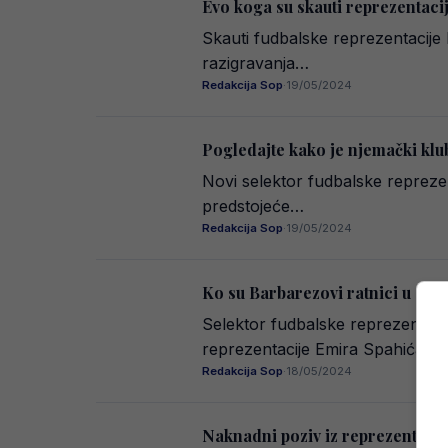
Evo koga su skauti reprezentacije
Skauti fudbalske reprezentacije B
razigravanja…
Redakcija Sop
·
19/05/2024
Pogledajte kako je njemački klu
Novi selektor fudbalske reprezen
predstojeće…
Redakcija Sop
·
19/05/2024
Ko su Barbarezovi ratnici u stru
Selektor fudbalske reprezentacij
reprezentacije Emira Spahića,…
Redakcija Sop
·
18/05/2024
Naknadni poziv iz reprezentacij