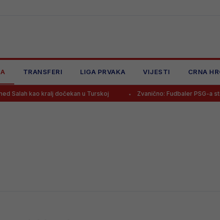
JA
TRANSFERI
LIGA PRVAKA
VIJESTI
CRNA HR
lah kao kralj dočekan u Turskoj
Zvanično: Fudbaler PSG-a stigao 