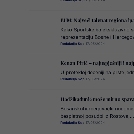
Redakcija Sop
·
17/05/2024
BUM: Najveći talenat regiona ipa
Kako Sportske.ba ekskluzivno s
reprezentaciju Bosne i Hercego
Redakcija Sop
·
17/05/2024
Kenan Pirić – najuspješniji i naj
U protekloj deceniji na prste jedn
Redakcija Sop
·
17/05/2024
Hadžikadunić može mirno spavati
Bosanskohercegovački nogometni
besplatnoj posudbi iz Rostova,…
Redakcija Sop
·
17/05/2024