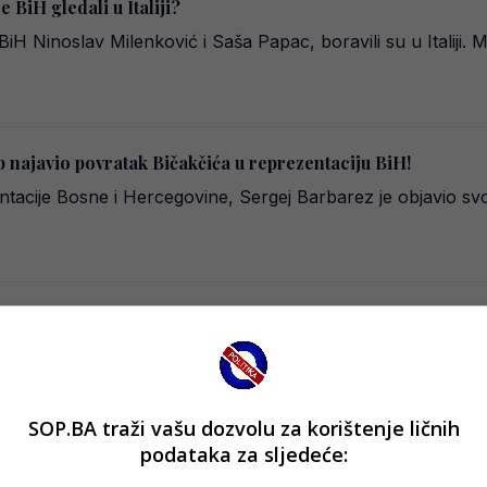
 BiH gledali u Italiji?
iH Ninoslav Milenković i Saša Papac, boravili su u Italiji. M
b najavio povratak Bičakčića u reprezentaciju BiH!
tacije Bosne i Hercegovine, Sergej Barbarez je objavio svoj
čnom štabu? Sve fajter do fajtera…
e Bosne i Hercegovine, Sergej Barbarez, sastavio je tim sar
SOP.BA traži vašu dozvolu za korištenje ličnih
podataka za sljedeće:
e Bosne i Hercegovine stigao na adresu Veleža!