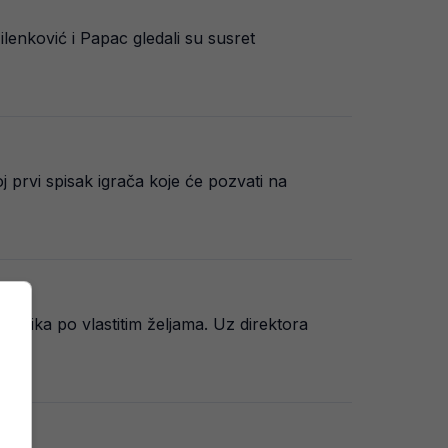
ilenković i Papac gledali su susret
 prvi spisak igrača koje će pozvati na
adnika po vlastitim željama. Uz direktora