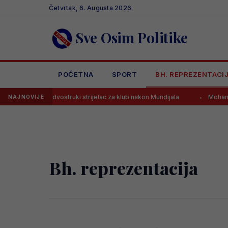
Skip
Četvrtak, 6. Augusta 2026.
to
content
Sve Osim Politike
POČETNA
SPORT
BH. REPREZENTACI
Messi dvostruki strijelac za klub nakon Mundijala
Mohamed Sa
NAJNOVIJE
Bh. reprezentacija