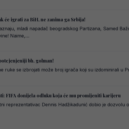
k će igrati za BiH, ne zanima ga Srbija!
aznaju, mladi napadač beogradskog Partizana, Samed Bažd
vine! Naime,…
potcjenjeniji bh. golman!
e ruke se izbrojati može broj igrača koji su izdominirali u Pr
: FIFA donijela odluku koja će mu promijeniti karijeru
 reprezentativac Dennis Hadžikadunić dobio je dozvolu o