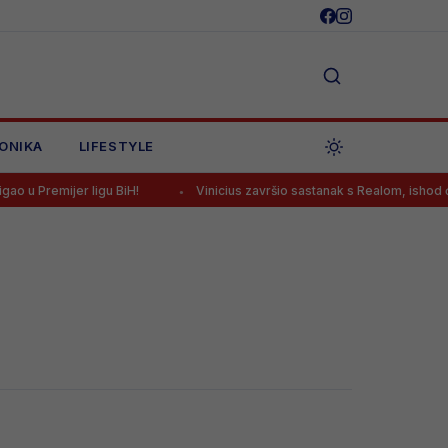
ONIKA
LIFESTYLE
u Premijer ligu BiH!
Vinicius završio sastanak s Realom, ishod će 