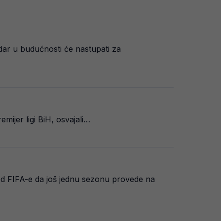
ar u budućnosti će nastupati za
emijer ligi BiH, osvajali…
d FIFA-e da još jednu sezonu provede na