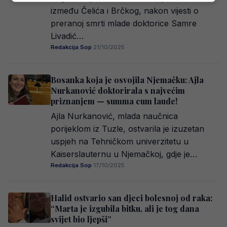
između Čelića i Brčkog, nakon vijesti o
preranoj smrti mlade doktorice Samre
Livadić…
Redakcija Sop
·
21/10/2025
Bosanka koja je osvojila Njemačku: Ajla
Nurkanović doktorirala s najvećim
priznanjem — summa cum laude!
Ajla Nurkanović, mlada naučnica
porijeklom iz Tuzle, ostvarila je izuzetan
uspjeh na Tehničkom univerzitetu u
Kaiserslauternu u Njemačkoj, gdje je…
Redakcija Sop
·
17/10/2025
Halid ostvario san djeci bolesnoj od raka:
“Marta je izgubila bitku, ali je tog dana
svijet bio ljepši”