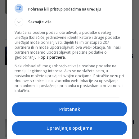
Glumac Nebojša Čolić preminuo je sa 68
Pohrana i/ili pristup podacima na uređaju
godina, saopštilo je Narodno pozorište u
Saznajte više
Subotici. Čolić je rođen 1957. godine u…
Redakcija Sop
·
25/10/2025
Vaši će se osobni podaci obrađivati, a podatke s vašeg
uređaja (kolačiće, jedinstvene identifikatore i druge podatke
uređaja) može pohranjivati, dijeliti te im pristupati 207
partnera ili ih može upotrebljavati ova web-lokacija. Mi i naši
Youtuber iz Bosne i Hercegovine odbio
partneri možemo upotrebljavati precizne podatke o
bogatstvo kladionica: Ne želi ih reklamirati
geolociranju.
Popis partnera.
kako ne bi štetio publici
Neki dobavljači mogu obrađivati vaše osobne podatke na
temelju legitimnog interesa. Ako se ne slažete s tim, u
Jedan od najpoznatijih YouTubera na
nastavku možete upravljati svojim opcijama. Potražite vezu pri
Balkanu, kreator popularnog kanala
dnu ove stranice ili na izborniku web-lokacije za upravljanje
pristankom ili povlačenje pristanka u postavkama privatnosti i
*Dragon Garage*, obilježio je deset godina
kolačića.
rada na platformi, a tom…
Redakcija Sop
·
24/10/2025
Pristanak
Sutra dženaza nastradaloj mladoj doktorici
Upravljanje opcijama
Samri Livadić
Tuga i nevjerica obavile su mjesto Vražići,