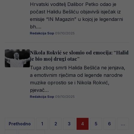
Hrvatski voditelj Dalibor Petko odao je
počast Halidu Bešliću objavivši isječak iz
emisije “IN Magazin” u kojoj je legendarni
bh….
Redakcija Sop
·
09/10/2025
Nikola Rokvić se slomio od emocija: “Halid
je bio moj drugi otac”
Tuga zbog smrti Halida Bešlića ne jenjava,
a emotivnim riječima od legende narodne
muzike oprostio se i Nikola Rokvić,
pjevač…
Redakcija Sop
·
09/10/2025
Posts
Prethodno
1
2
3
4
5
6
…