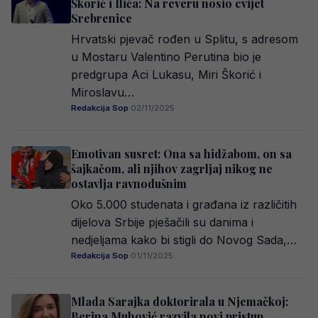
Škorić i Ilića: Na reveru nosio cvijet
Srebrenice
Hrvatski pjevač rođen u Splitu, s adresom
u Mostaru Valentino Perutina bio je
predgrupa Aci Lukasu, Miri Škorić i
Miroslavu…
Redakcija Sop
·
02/11/2025
Emotivan susret: Ona sa hidžabom, on sa
šajkačom, ali njihov zagrljaj nikog ne
ostavlja ravnodušnim
Oko 5.000 studenata i građana iz različitih
dijelova Srbije pješačili su danima i
nedjeljama kako bi stigli do Novog Sada,…
Redakcija Sop
·
01/11/2025
Mlada Sarajka doktorirala u Njemačkoj:
Berina Muhović razvila novi pristup