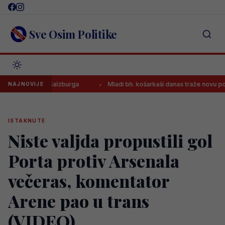
Skip
to
content
Sve Osim Politike
ac u dresu Salzburga
Mladi bh. košarkaši danas traže novu pobjedu
NAJNOVIJE
ISTAKNUTE
Niste valjda propustili gol
Porta protiv Arsenala
večeras, komentator
Arene pao u trans
(VIDEO)