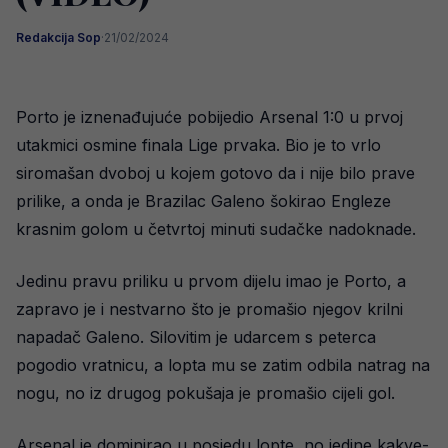
Redakcija Sop
·
21/02/2024
Porto je iznenađujuće pobijedio Arsenal 1:0 u prvoj
utakmici osmine finala Lige prvaka. Bio je to vrlo
siromašan dvoboj u kojem gotovo da i nije bilo prave
prilike, a onda je Brazilac Galeno šokirao Engleze
krasnim golom u četvrtoj minuti sudačke nadoknade.
Jedinu pravu priliku u prvom dijelu imao je Porto, a
zapravo je i nestvarno što je promašio njegov krilni
napadač Galeno. Silovitim je udarcem s peterca
pogodio vratnicu, a lopta mu se zatim odbila natrag na
nogu, no iz drugog pokušaja je promašio cijeli gol.
Arsenal je dominirao u posjedu lopte, no jedine kakve-