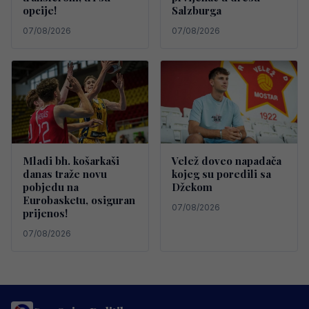
opcije!
Salzburga
07/08/2026
07/08/2026
Mladi bh. košarkaši
Velež doveo napadača
danas traže novu
kojeg su poredili sa
pobjedu na
Džekom
Eurobasketu, osiguran
07/08/2026
prijenos!
07/08/2026