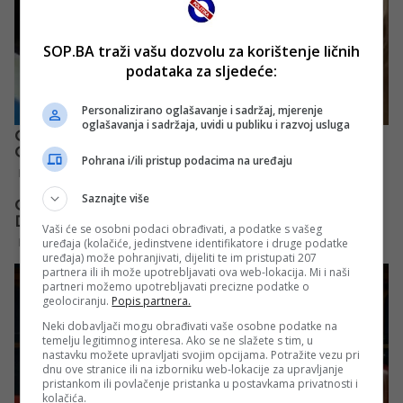
SOP.BA traži vašu dozvolu za korištenje ličnih
podataka za sljedeće:
Personalizirano oglašavanje i sadržaj, mjerenje
oglašavanja i sadržaja, uvidi u publiku i razvoj usluga
Pohrana i/ili pristup podacima na uređaju
Saznajte više
Vaši će se osobni podaci obrađivati, a podatke s vašeg
uređaja (kolačiće, jedinstvene identifikatore i druge podatke
uređaja) može pohranjivati, dijeliti te im pristupati 207
partnera ili ih može upotrebljavati ova web-lokacija. Mi i naši
partneri možemo upotrebljavati precizne podatke o
geolociranju.
Popis partnera.
Neki dobavljači mogu obrađivati vaše osobne podatke na
temelju legitimnog interesa. Ako se ne slažete s tim, u
nastavku možete upravljati svojim opcijama. Potražite vezu pri
dnu ove stranice ili na izborniku web-lokacije za upravljanje
pristankom ili povlačenje pristanka u postavkama privatnosti i
kolačića.