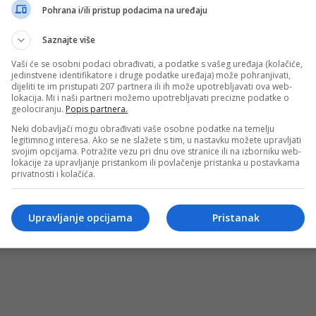
et More Business
Pohrana i/ili pristup podacima na uređaju
sectetur adipiscing elit. Nam laoreet, nunc et accumsan cur
Saznajte više
Vaši će se osobni podaci obrađivati, a podatke s vašeg uređaja (kolačiće,
jedinstvene identifikatore i druge podatke uređaja) može pohranjivati,
dijeliti te im pristupati 207 partnera ili ih može upotrebljavati ova web-
lokacija. Mi i naši partneri možemo upotrebljavati precizne podatke o
geolociranju.
Popis partnera.
Neki dobavljači mogu obrađivati vaše osobne podatke na temelju
legitimnog interesa. Ako se ne slažete s tim, u nastavku možete upravljati
svojim opcijama. Potražite vezu pri dnu ove stranice ili na izborniku web-
lokacije za upravljanje pristankom ili povlačenje pristanka u postavkama
privatnosti i kolačića.
OSTI
MARKETING
USLOVI KORIŠTENJA
IMPRESSUM
KONTAKT
©
Upravljanje opcijama
Pristanak