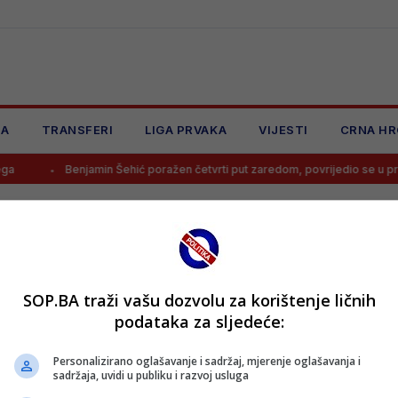
JA
TRANSFERI
LIGA PRVAKA
VIJESTI
CRNA HR
Benjamin Šehić poražen četvrti put zaredom, povrijedio se u prvoj
SOP.BA traži vašu dozvolu za korištenje ličnih
podataka za sljedeće:
Personalizirano oglašavanje i sadržaj, mjerenje oglašavanja i
sadržaja, uvidi u publiku i razvoj usluga