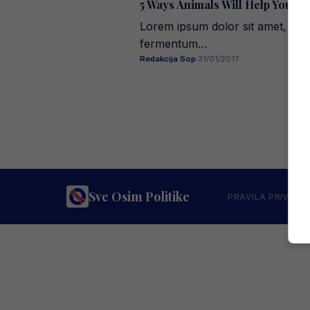
5 Ways Animals Will Help You G
Lorem ipsum dolor sit amet, con
fermentum…
Redakcija Sop
·
31/01/2017
Sve Osim Politike
PRAVILA PRIVATN