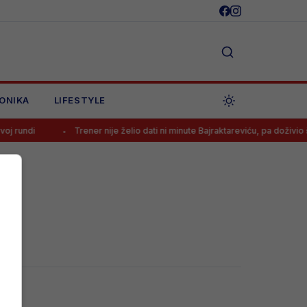
ONIKA
LIFESTYLE
 rundi
Trener nije želio dati ni minute Bajraktareviću, pa doživio šok