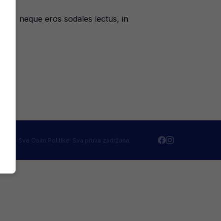
sus, neque eros sodales lectus, in
 2026 Sve Osim Politike. Sva prava zadržana.