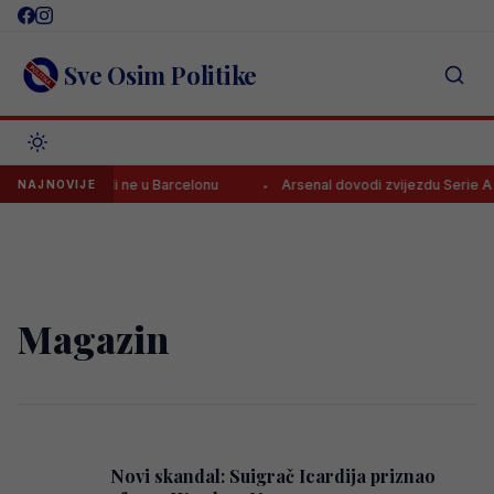
Skip
to
content
Sve Osim Politike
ju besplatno, ali ne u Barcelonu
Arsenal dovodi zvijezdu Serie A za 
NAJNOVIJE
Magazin
Novi skandal: Suigrač Icardija priznao