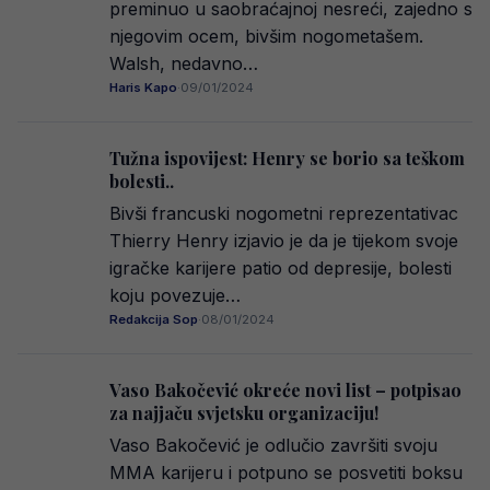
preminuo u saobraćajnoj nesreći, zajedno s
njegovim ocem, bivšim nogometašem.
Walsh, nedavno…
Haris Kapo
·
09/01/2024
Tužna ispovijest: Henry se borio sa teškom
bolesti..
Bivši francuski nogometni reprezentativac
Thierry Henry izjavio je da je tijekom svoje
igračke karijere patio od depresije, bolesti
koju povezuje…
Redakcija Sop
·
08/01/2024
Vaso Bakočević okreće novi list – potpisao
za najjaču svjetsku organizaciju!
Vaso Bakočević je odlučio završiti svoju
MMA karijeru i potpuno se posvetiti boksu