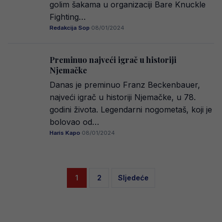
golim šakama u organizaciji Bare Knuckle
Fighting…
Redakcija Sop
·
08/01/2024
Preminuo najveći igrač u historiji
Njemačke
Danas je preminuo Franz Beckenbauer,
najveći igrač u historiji Njemačke, u 78.
godini života. Legendarni nogometaš, koji je
bolovao od…
Haris Kapo
·
08/01/2024
Posts
1
2
Sljedeće
pagination