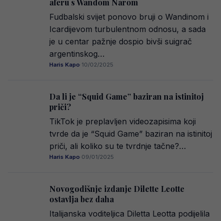
aferu s Wandom Narom
Fudbalski svijet ponovo bruji o Wandinom i
Icardijevom turbulentnom odnosu, a sada
je u centar pažnje dospio bivši suigrač
argentinskog…
Haris Kapo
·
10/02/2025
Da li je “Squid Game” baziran na istinitoj
priči?
TikTok je preplavljen videozapisima koji
tvrde da je “Squid Game” baziran na istinitoj
priči, ali koliko su te tvrdnje tačne?…
Haris Kapo
·
09/01/2025
Novogodišnje izdanje Dilette Leotte
ostavlja bez daha
Italijanska voditeljica Diletta Leotta podijelila