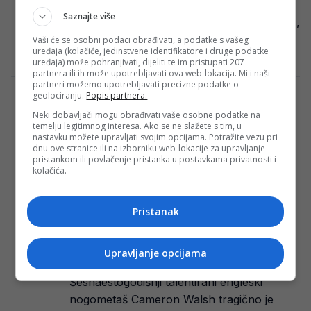
koja bi mogla privući veliki broj korisnika.
Saznajte više
Sada, uz klasične opise profila poput citata,
emotikona…
Vaši će se osobni podaci obrađivati, a podatke s vašeg
uređaja (kolačiće, jedinstvene identifikatore i druge podatke
Redakcija Sop
·
27/08/2024
uređaja) može pohranjivati, dijeliti te im pristupati 207
partnera ili ih može upotrebljavati ova web-lokacija. Mi i naši
partneri možemo upotrebljavati precizne podatke o
geolociranju.
Popis partnera.
Dino Merlin “razočarao” svoje fanove,
ništa od koncerta na Koševu ove godine
Neki dobavljači mogu obrađivati vaše osobne podatke na
temelju legitimnog interesa. Ako se ne slažete s tim, u
Nakon širenja glasina o Dino Merlinovom
nastavku možete upravljati svojim opcijama. Potražite vezu pri
dnu ove stranice ili na izborniku web-lokacije za upravljanje
mogućem koncertu u Sarajevu ovog ljeta,
pristankom ili povlačenje pristanka u postavkama privatnosti i
Klix.ba je kontaktirao njegov tim. Oni su
kolačića.
klix.ba…
Haris Kapo
·
16/02/2024
Pristanak
Strašna tragedija: Poginuo talentovani
Upravljanje opcijama
engleski nogometaš zajedno s ocem
Šesnaestogodišnji talentirani engleski
nogometaš Cameron Walsh tragično je