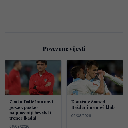
Povezane vijesti
Zlatko Dalić ima novi
Konačno: Samed
posao, postao
Baždar ima novi klub
najplaćeniji hrvatski
06/08/2026
trener ikada!
06/08/2026