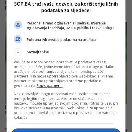
SOP.BA traži vašu dozvolu za korištenje ličnih
podataka za sljedeće:
Personalizirano oglašavanje i sadržaj, mjerenje
oglašavanja i sadržaja, uvidi u publiku i razvoj usluga
Pohrana i/ili pristup podacima na uređaju
Saznajte više
Vaši će se osobni podaci obrađivati, a podatke s vašeg
uređaja (kolačiće, jedinstvene identifikatore i druge podatke
uređaja) može pohranjivati, dijeliti te im pristupati 207
partnera ili ih može upotrebljavati ova web-lokacija. Mi i naši
partneri možemo upotrebljavati precizne podatke o
geolociranju.
Popis partnera.
Neki dobavljači mogu obrađivati vaše osobne podatke na
temelju legitimnog interesa. Ako se ne slažete s tim, u
nastavku možete upravljati svojim opcijama. Potražite vezu pri
dnu ove stranice ili na izborniku web-lokacije za upravljanje
pristankom ili povlačenje pristanka u postavkama privatnosti i
kolačića.