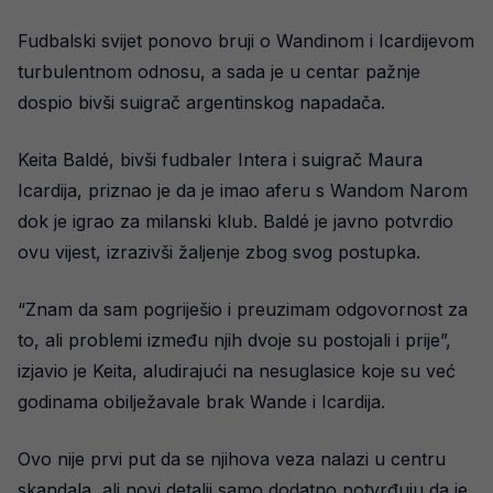
Fudbalski svijet ponovo bruji o Wandinom i Icardijevom
turbulentnom odnosu, a sada je u centar pažnje
dospio bivši suigrač argentinskog napadača.
Keita Baldé, bivši fudbaler Intera i suigrač Maura
Icardija, priznao je da je imao aferu s Wandom Narom
dok je igrao za milanski klub. Baldé je javno potvrdio
ovu vijest, izrazivši žaljenje zbog svog postupka.
“Znam da sam pogriješio i preuzimam odgovornost za
to, ali problemi između njih dvoje su postojali i prije”,
izjavio je Keita, aludirajući na nesuglasice koje su već
godinama obilježavale brak Wande i Icardija.
Ovo nije prvi put da se njihova veza nalazi u centru
skandala, ali novi detalji samo dodatno potvrđuju da je