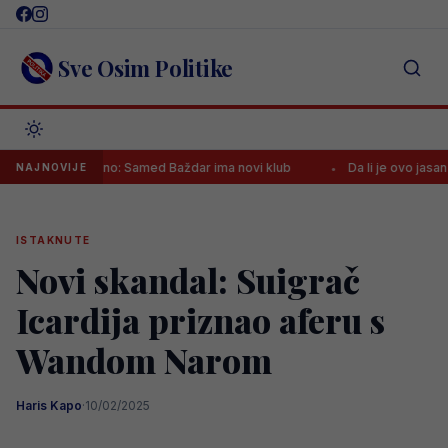
Skip
to
content
Sve Osim Politike
Konačno: Samed Baždar ima novi klub
Da li je ovo jasan znak 
NAJNOVIJE
ISTAKNUTE
Novi skandal: Suigrač
Icardija priznao aferu s
Wandom Narom
Haris Kapo
·
10/02/2025