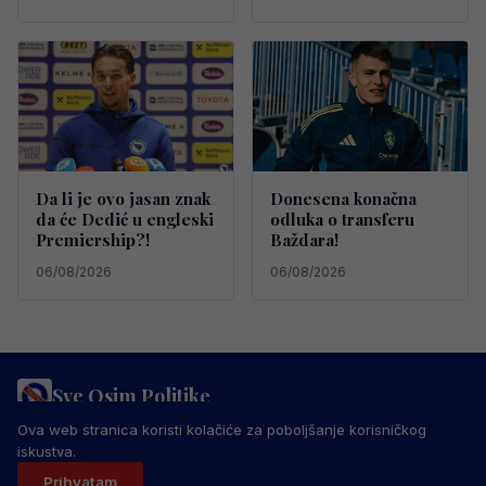
Da li je ovo jasan znak
Donesena konačna
da će Dedić u engleski
odluka o transferu
Premiership?!
Baždara!
06/08/2026
06/08/2026
Sve Osim Politike
PRAVILA PRIVATNOSTI
MARKETING
USLOVI KORIŠTENJA
Ova web stranica koristi kolačiće za poboljšanje korisničkog
IMPRESSUM
KONTAKT
iskustva.
© 2026 Sve Osim Politike. Sva prava zadržana.
Prihvatam