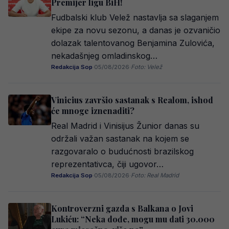
Premijer ligu BiH!
Fudbalski klub Velež nastavlja sa slaganjem
ekipe za novu sezonu, a danas je ozvaničio
dolazak talentovanog Benjamina Zulovića,
nekadašnjeg omladinskog…
Redakcija Sop
·
05/08/2026
·
Foto: Velež
Vinicius završio sastanak s Realom, ishod
će mnoge iznenaditi?
Real Madrid i Vinisijus Žunior danas su
održali važan sastanak na kojem se
razgovaralo o budućnosti brazilskog
reprezentativca, čiji ugovor…
Redakcija Sop
·
05/08/2026
·
Foto: Real Madrid
Kontroverzni gazda s Balkana o Jovi
Lukiću: “Neka dođe, mogu mu dati 30.000