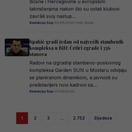
Bosne i Hercegovine u evropskim
takmičenjima nakon što su ostali klubovi
završili svoj nastup…
Redakcija Sop
·
05/08/2026
·
Foto: Borac
Spahić gradi jedan od najvećih stambenih
kompleksa u BiH: Četiri zgrade i 356
stanova
Radovi na izgradnji stambeno-poslovnog
kompleksa Garden SUN u Mostaru odvijaju
se planiranom dinamikom, a javnosti su
predstavljeni novi kadrovi sa…
Redakcija Sop
·
05/08/2026
Posts
1
2
3
…
2.752
Sljedeće
pagination