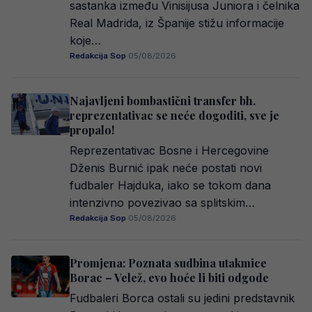
sastanka između Vinisijusa Juniora i čelnika
Real Madrida, iz Španije stižu informacije
koje…
Redakcija Sop
·
05/08/2026
Najavljeni bombastični transfer bh.
reprezentativac se neće dogoditi, sve je
propalo!
Reprezentativac Bosne i Hercegovine
Dženis Burnić ipak neće postati novi
fudbaler Hajduka, iako se tokom dana
intenzivno povezivao sa splitskim…
Redakcija Sop
·
05/08/2026
Promjena: Poznata sudbina utakmice
Borac – Velež, evo hoće li biti odgode
Fudbaleri Borca ostali su jedini predstavnik