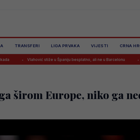
JA
TRANSFERI
LIGA PRVAKA
VIJESTI
CRNA HR
Vlahović stiže u Španiju besplatno, ali ne u Barcelonu
Leeds od 15 
 ga širom Europe, niko ga ne