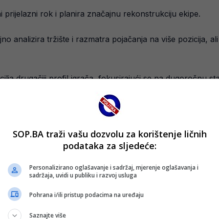
rijelazni rok i planira značajnu rekonstrukciju ekipe.
no analizira tržište i razmatra pojačanja na više pozicija, a
ilja drugačiji profil igrača, fokusirajući se na dugoročnu s
pitanje.
SOP.BA traži vašu dozvolu za korištenje ličnih
podataka za sljedeće:
Personalizirano oglašavanje i sadržaj, mjerenje oglašavanja i
sadržaja, uvidi u publiku i razvoj usluga
Pohrana i/ili pristup podacima na uređaju
Saznajte više