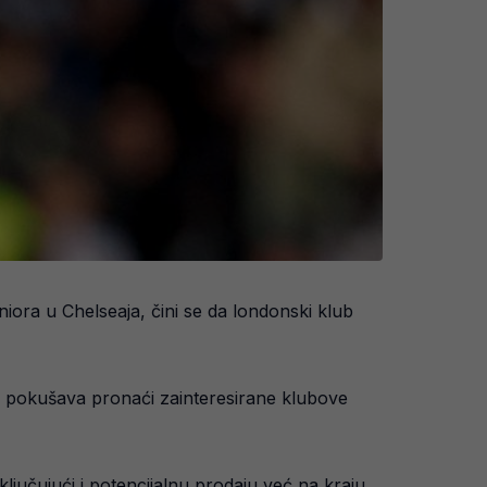
iora u Chelseaja, čini se da londonski klub
 i pokušava pronaći zainteresirane klubove
ljučujući i potencijalnu prodaju već na kraju