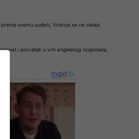
li prema svemu sudeći, Vinicius se ne nalazi
tabilnost i povratak u vrh engleskog nogometa,