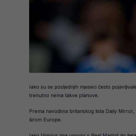
Iako su se posljednjih mjeseci često pojavljiv
trenutno nema takve planove.
Prema navodima britanskog lista Daily Mirror, 
širom Europe.
Iako Vinicius ima ugovor s Real Madrid do ljet