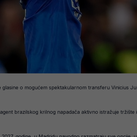
ale glasine o mogućem spektakularnom transferu Vinicius Jun
agent brazilskog krilnog napadača aktivno istražuje tržište
a 2027. godine, u Madridu navodno razmatraju sve opcije, uk