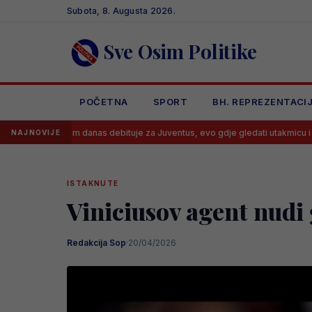
Skip
Subota, 8. Augusta 2026.
to
content
Sve Osim Politike
POČETNA
SPORT
BH. REPREZENTACI
Kerim danas debituje za Juventus, evo gdje gledati utakmicu i kada
NAJNOVIJE
ISTAKNUTE
Viniciusov agent nudi
Redakcija Sop
·
20/04/2026