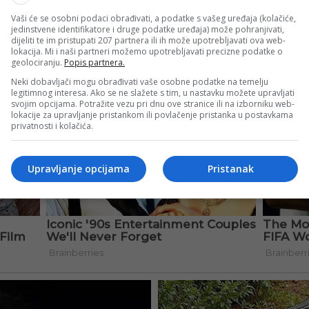
Vaši će se osobni podaci obrađivati, a podatke s vašeg uređaja (kolačiće,
jedinstvene identifikatore i druge podatke uređaja) može pohranjivati,
dijeliti te im pristupati 207 partnera ili ih može upotrebljavati ova web-
lokacija. Mi i naši partneri možemo upotrebljavati precizne podatke o
geolociranju.
Popis partnera.
Neki dobavljači mogu obrađivati vaše osobne podatke na temelju
legitimnog interesa. Ako se ne slažete s tim, u nastavku možete upravljati
svojim opcijama. Potražite vezu pri dnu ove stranice ili na izborniku web-
lokacije za upravljanje pristankom ili povlačenje pristanka u postavkama
privatnosti i kolačića.
Upravljanje opcijama
Pristanak