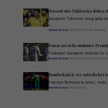
Novosti oko Tahirovića dobra vi
Benjamin Tahirović ovog ljeta mo
i…
Redakcija Sop
·
08/08/2026
·
Foto: Brondby
Danas još dvije utakmice Premij
Fudbaleri Sarajeva večeras će u
Redakcija Sop
·
08/08/2026
·
Foto: FK Saraje
Bomba koja je sve ostavila bez 
Fabrizio Romano je sinoć, malo 
Redakcija Sop
·
08/08/2026