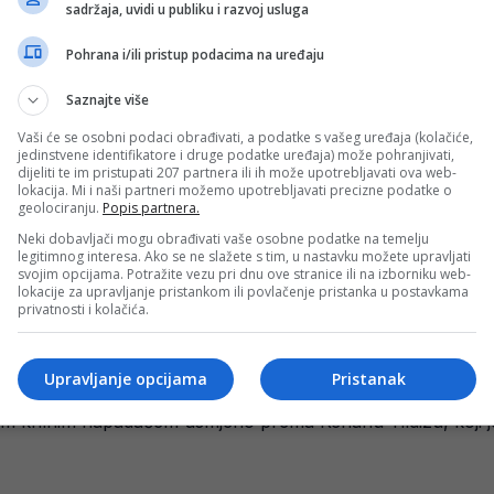
sadržaja, uvidi u publiku i razvoj usluga
Pohrana i/ili pristup podacima na uređaju
, evo gdje gledati utakmicu i kada
Saznajte više
orak od svog zvaničnog debija u dresu Juventusa, nakon što
Vaši će se osobni podaci obrađivati, a podatke s vašeg uređaja (kolačiće,
jedinstvene identifikatore i druge podatke uređaja) može pohranjivati,
dijeliti te im pristupati 207 partnera ili ih može upotrebljavati ova web-
lokacija. Mi i naši partneri možemo upotrebljavati precizne podatke o
geolociranju.
Popis partnera.
no, ali ne u Barcelonu
Neki dobavljači mogu obrađivati vaše osobne podatke na temelju
legitimnog interesa. Ako se ne slažete s tim, u nastavku možete upravljati
ovore oko dovođenja Dušana Vlahovića, a srbijanski napada
svojim opcijama. Potražite vezu pri dnu ove stranice ili na izborniku web-
lokacije za upravljanje pristankom ili povlačenje pristanka u postavkama
privatnosti i kolačića.
Upravljanje opcijama
Pristanak
za brutalnih 138 mil. eura?!
im krilnim napadačem usmjerio prema Kenanu Yildizu, koji 