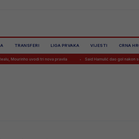
JA
TRANSFERI
LIGA PRVAKA
VIJESTI
CRNA HR
u, Mourinho uvodi tri nova pravila
Said Hamulić dao gol nakon sedam