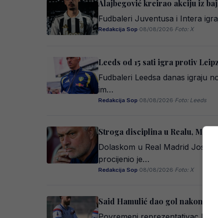
Alajbegović kreirao akciju iz ba
Fudbaleri Juventusa i Intera igra
Redakcija Sop
·
08/08/2026
·
Foto: X
Leeds od 15 sati igra protiv Lei
Fudbaleri Leedsa danas igraju n
im…
Redakcija Sop
·
08/08/2026
·
Foto: Leeds
Stroga disciplina u Realu, Mouri
Dolaskom u Real Madrid José Mo
procijenio je…
Redakcija Sop
·
08/08/2026
·
Foto: X
Said Hamulić dao gol nakon sed
Povremeni reprezentativac Bosne