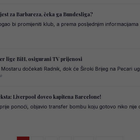
jest za Barbareza, čeka ga Bundesliga?
gao bi promijeniti klub, a prema posljednjim informacijama 
er lige BiH, osigurani TV prijenosi
 Mostaru dočekati Radnik, dok će Široki Brijeg na Pecari ug
vo
teksta: Liverpool doveo kapitena Barcelone!
prije ponoći, objavio transfer bombu koju gotovo niko nije