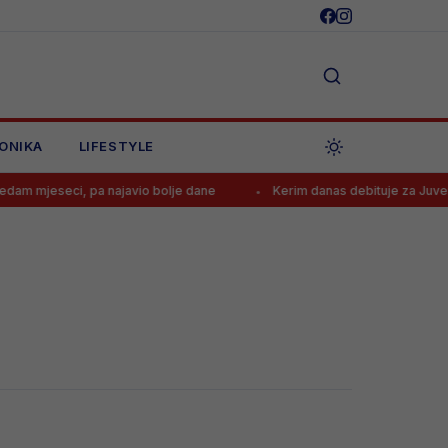
ONIKA
LIFESTYLE
 mjeseci, pa najavio bolje dane
Kerim danas debituje za Juventus,