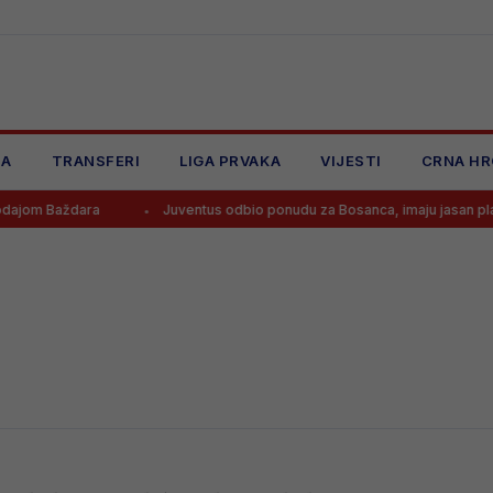
JA
TRANSFERI
LIGA PRVAKA
VIJESTI
CRNA HR
ajom Baždara
Juventus odbio ponudu za Bosanca, imaju jasan plan!