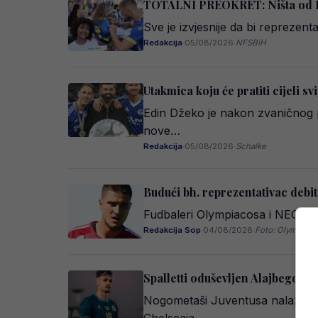
TOTALNI PREOKRET: Ništa od Eng
Sve je izvjesnije da bi reprezen
Redakcija
·
05/08/2026
·
NFSBiH
Utakmica koju će pratiti cijeli s
Edin Džeko je nakon zvaničnog p
nove…
Redakcija
·
05/08/2026
·
Schalke
Budući bh. reprezentativac debi
Fudbaleri Olympiacosa i NEC-a od
Redakcija Sop
·
04/08/2026
·
Foto: Olympiako
Spalletti oduševljen Alajbegoviće
Nogometaši Juventusa nalaze se 