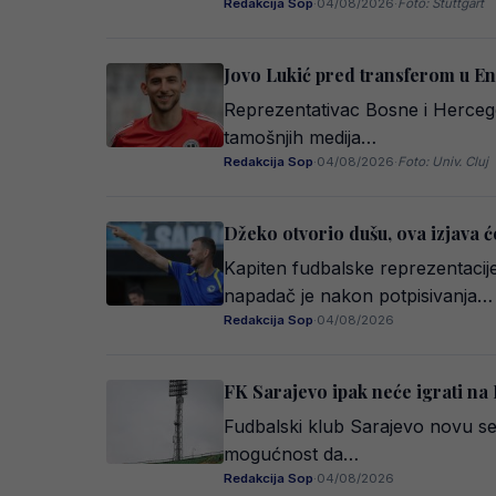
Redakcija Sop
·
04/08/2026
·
Foto: Stuttgart
Jovo Lukić pred transferom u En
Reprezentativac Bosne i Herceg
tamošnjih medija…
Redakcija Sop
·
04/08/2026
·
Foto: Univ. Cluj
Džeko otvorio dušu, ova izjava ć
Kapiten fudbalske reprezentacij
napadač je nakon potpisivanja…
Redakcija Sop
·
04/08/2026
FK Sarajevo ipak neće igrati na
Fudbalski klub Sarajevo novu sez
mogućnost da…
Redakcija Sop
·
04/08/2026