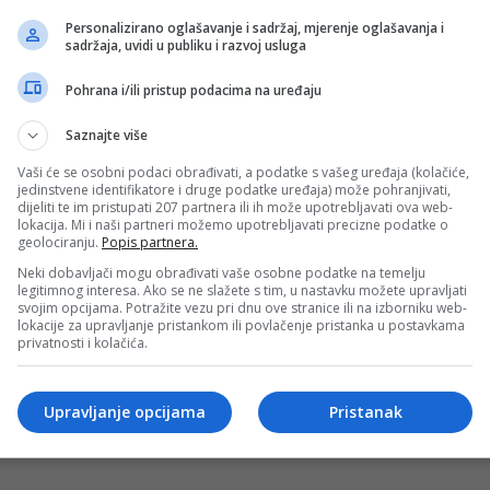
Personalizirano oglašavanje i sadržaj, mjerenje oglašavanja i
sadržaja, uvidi u publiku i razvoj usluga
Pohrana i/ili pristup podacima na uređaju
ti sutra protiv Chelseaja
u Hong Kongu gdje odrađuju pripreme za novu sezonu, a u 
Saznajte više
Vaši će se osobni podaci obrađivati, a podatke s vašeg uređaja (kolačiće,
jedinstvene identifikatore i druge podatke uređaja) može pohranjivati,
dijeliti te im pristupati 207 partnera ili ih može upotrebljavati ova web-
lokacija. Mi i naši partneri možemo upotrebljavati precizne podatke o
geolociranju.
Popis partnera.
ili o trenutnom stanju u FK Željezničar
Neki dobavljači mogu obrađivati vaše osobne podatke na temelju
la se pred početak nove sezone Fudbalskog kluba Željezniča
legitimnog interesa. Ako se ne slažete s tim, u nastavku možete upravljati
svojim opcijama. Potražite vezu pri dnu ove stranice ili na izborniku web-
lokacije za upravljanje pristankom ili povlačenje pristanka u postavkama
cs
privatnosti i kolačića.
Upravljanje opcijama
Pristanak
rmedin Demirović vratio se u Stuttgart nakon dužeg odmor