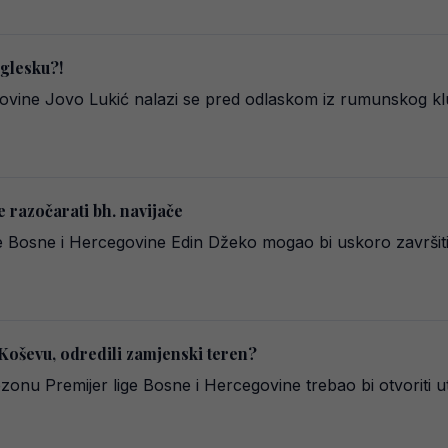
glesku?!
ovine Jovo Lukić nalazi se pred odlaskom iz rumunskog klu
e razočarati bh. navijače
e Bosne i Hercegovine Edin Džeko mogao bi uskoro završiti 
 Koševu, odredili zamjenski teren?
onu Premijer lige Bosne i Hercegovine trebao bi otvoriti ut