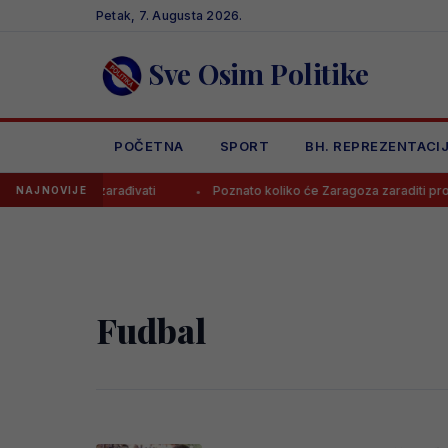
Skip
Petak, 7. Augusta 2026.
to
content
Sve Osim Politike
POČETNA
SPORT
BH. REPREZENTACI
to koliko će zarađivati
Poznato koliko će Zaragoza zaraditi prod
NAJNOVIJE
Fudbal