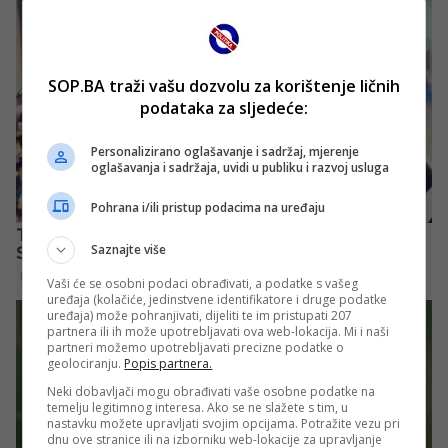
SOP.BA traži vašu dozvolu za korištenje ličnih
podataka za sljedeće:
Personalizirano oglašavanje i sadržaj, mjerenje
oglašavanja i sadržaja, uvidi u publiku i razvoj usluga
Pohrana i/ili pristup podacima na uređaju
Saznajte više
Vaši će se osobni podaci obrađivati, a podatke s vašeg
uređaja (kolačiće, jedinstvene identifikatore i druge podatke
uređaja) može pohranjivati, dijeliti te im pristupati 207
partnera ili ih može upotrebljavati ova web-lokacija. Mi i naši
partneri možemo upotrebljavati precizne podatke o
geolociranju.
Popis partnera.
Neki dobavljači mogu obrađivati vaše osobne podatke na
temelju legitimnog interesa. Ako se ne slažete s tim, u
nastavku možete upravljati svojim opcijama. Potražite vezu pri
dnu ove stranice ili na izborniku web-lokacije za upravljanje