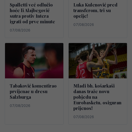
Spalletti već odlučio
Luka Kulenović pred
hoće li Alajbegović
transferom, tri su
sutra protiv Intera
opcije!
igrati od prve minute
07/08/2026
07/08/2026
Tabaković komentirao
Mladi bh. košarkaši
prvijenac u dresu
danas traže novu
Salzburga
pobjedu na
Eurobasketu, osiguran
07/08/2026
prijenos!
07/08/2026