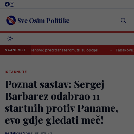
Skip
to
content
Sve Osim Politike
Luka Kulenović pred transferom, tri su opcije!
Tabaković komentira
NAJNOVIJE
ISTAKNUTE
Poznat sastav: Sergej
Barbarez odabrao 11
startnih protiv Paname,
evo gdje gledati meč!
Redakcija Sop
·
06/06/2026