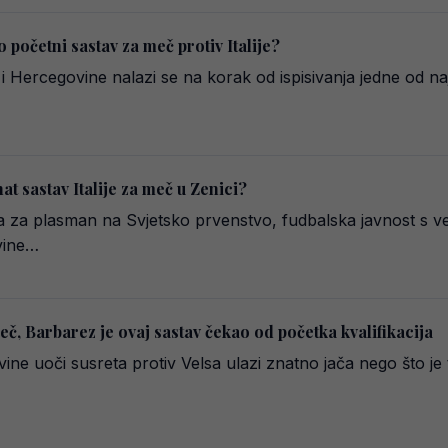
 početni sastav za meč protiv Italije?
 Hercegovine nalazi se na korak od ispisivanja jedne od najv
at sastav Italije za meč u Zenici?
 za plasman na Svjetsko prvenstvo, fudbalska javnost s ve
vine…
eč, Barbarez je ovaj sastav čekao od početka kvalifikacija
ine uoči susreta protiv Velsa ulazi znatno jača nego što 