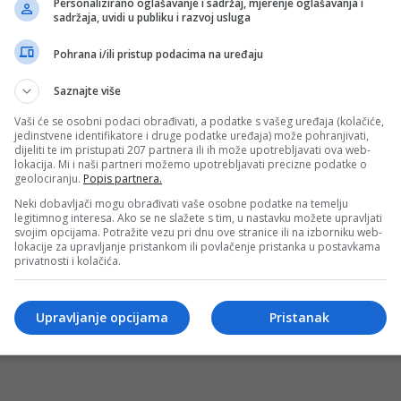
Personalizirano oglašavanje i sadržaj, mjerenje oglašavanja i
sadržaja, uvidi u publiku i razvoj usluga
Pohrana i/ili pristup podacima na uređaju
odabrao 11 startnih protiv Paname, evo gdje gledati meč!
Saznajte više
i Hercegovine posljednju utakmicu pred početak Svjetskog 
Vaši će se osobni podaci obrađivati, a podatke s vašeg uređaja (kolačiće,
jedinstvene identifikatore i druge podatke uređaja) može pohranjivati,
dijeliti te im pristupati 207 partnera ili ih može upotrebljavati ova web-
lokacija. Mi i naši partneri možemo upotrebljavati precizne podatke o
geolociranju.
Popis partnera.
pred Mundijal, povrede kroje sastav – jedna briga se poseb
Neki dobavljači mogu obrađivati vaše osobne podatke na temelju
legitimnog interesa. Ako se ne slažete s tim, u nastavku možete upravljati
a se s ozbiljnim problemima uoči objave konačnog spiska z
svojim opcijama. Potražite vezu pri dnu ove stranice ili na izborniku web-
lokacije za upravljanje pristankom ili povlačenje pristanka u postavkama
privatnosti i kolačića.
jeva večeras u Zenici napada Italiju
Upravljanje opcijama
Pristanak
ica za reprezentaciju Bosne i Hercegovine u posljednjih nek