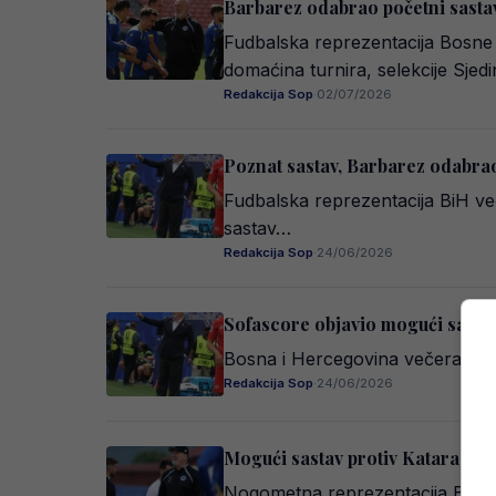
Barbarez odabrao početni sastav
Fudbalska reprezentacija Bosne i
domaćina turnira, selekcije Sjed
Redakcija Sop
·
02/07/2026
Poznat sastav, Barbarez odabrao 
Fudbalska reprezentacija BiH več
sastav…
Redakcija Sop
·
24/06/2026
Sofascore objavio mogući sastav B
Bosna i Hercegovina večeras od 2
Redakcija Sop
·
24/06/2026
Mogući sastav protiv Katara: Čet
Nogometna reprezentacija Bosne 