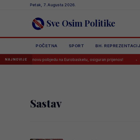
Skip
Petak, 7. Augusta 2026.
to
content
Sve Osim Politike
POČETNA
SPORT
BH. REPREZENTACI
i danas traže novu pobjedu na Eurobasketu, osiguran prijenos!
Vele
NAJNOVIJE
Sastav