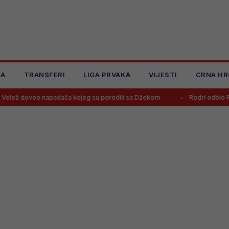
JA
TRANSFERI
LIGA PRVAKA
VIJESTI
CRNA HR
ž doveo napadača kojeg su poredili sa Džekom
Rodri odbio Real i