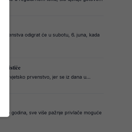
prvenstva odigrat će u subotu, 6. juna, kada
no ističe
a Svjetsko prvenstvo, jer se iz dana u…
oliko godina, sve više pažnje privlače moguće