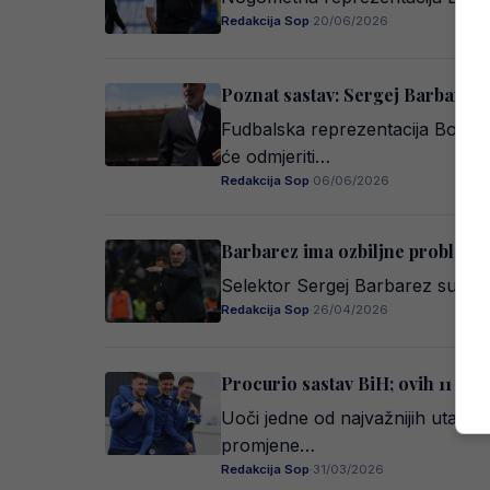
Redakcija Sop
·
20/06/2026
Poznat sastav: Sergej Barbarez 
Fudbalska reprezentacija Bosne 
će odmjeriti…
Redakcija Sop
·
06/06/2026
Barbarez ima ozbiljne probleme 
Selektor Sergej Barbarez suočav
Redakcija Sop
·
26/04/2026
Procurio sastav BiH; ovih 11 Zma
Uoči jedne od najvažnijih utakm
promjene…
Redakcija Sop
·
31/03/2026