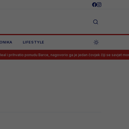
ONIKA
LIFESTYLE
 prihvatio ponudu Barce, nagovorio ga je jedan čovjek čiji se savjet mora slu