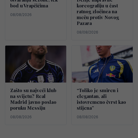
bod u Vrapčićima
koreografiju u čast
ratnog zločinca na
08/08/2026
meču protiv Novog
Pazara
08/08/2026
Zašto su najveći klub
“Toliko je smiren i
na svijetu? Real
elegantan, ali
Madrid javno poslao
istovremeno čvrst kao
poruku Messiju
stijena”
08/08/2026
08/08/2026