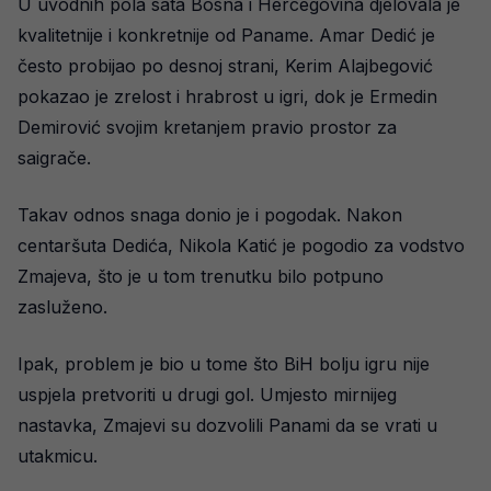
U uvodnih pola sata Bosna i Hercegovina djelovala je
kvalitetnije i konkretnije od Paname. Amar Dedić je
često probijao po desnoj strani, Kerim Alajbegović
pokazao je zrelost i hrabrost u igri, dok je Ermedin
Demirović svojim kretanjem pravio prostor za
saigrače.
Takav odnos snaga donio je i pogodak. Nakon
centaršuta Dedića, Nikola Katić je pogodio za vodstvo
Zmajeva, što je u tom trenutku bilo potpuno
zasluženo.
Ipak, problem je bio u tome što BiH bolju igru nije
uspjela pretvoriti u drugi gol. Umjesto mirnijeg
nastavka, Zmajevi su dozvolili Panami da se vrati u
utakmicu.