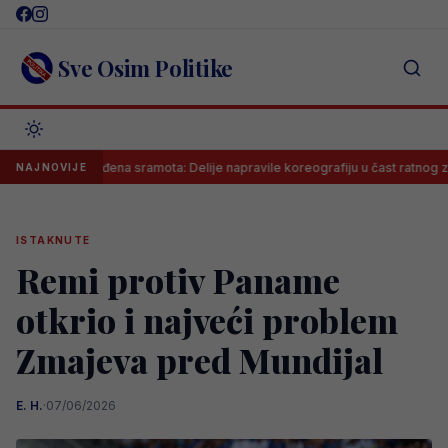
Skip
to
content
Sve Osim Politike
Neviđena sramota: Delije napravile koreografiju u čast ratnog zločinca na 
NAJNOVIJE
ISTAKNUTE
Remi protiv Paname
otkrio i najveći problem
Zmajeva pred Mundijal
E. H.
·
07/06/2026