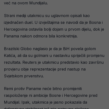
već na ovom Mundijalu.
Strani mediji utakmicu su uglavnom opisali kao
izjednačen duel. U izvještajima se navodi da je Bosna i
Hercegovina ostavila bolji dojam u prvom dijelu, dok je
Panama nakon odmora bila konkretnija.
Brazilski Globo naglasio je da je BiH povela golom
Katića, ali da su golmani u nastavku spriječili promjenu
rezultata. Reuters je utakmicu predstavio kao završnu
provjeru obje reprezentacije pred nastup na
Svjetskom prvenstvu.
Remi protiv Paname neće bitno promijeniti
raspoloženje ni ambicije Bosne i Hercegovine pred
Mundijal. Ipak, utakmica je jasno pokazala da
defanzivna stabilnost još nije potpuno riješena.