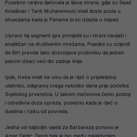
Posebno ranjiva djelovala je lijeva strana, gdje su Sead
Kolašinac i Tarik Muharemović imali dosta posla u
situacijama kada je Panama brzo izlazila u napad.
Upravo taj segment igre primijetili su i strani navijači i
analitičari na društvenim mrežama. Pojedini su ocijenili
da BiH previše lako dozvoljava protivniku da jednim
pasom izbaci veći dio zadnje linije.
Ipak, treba imati na umu da je riječ o prijateljskoj
utakmici, odigranoj svega nekoliko dana prije početka
Svjetskog prvenstva. U takvim mečevima često postoji
i određena doza opreza, posebno kada je riječ o
duelima i riziku od povreda.
Jedna od najboljih vijesti za Barbareza ponovo je
Amar Dedić. Desni bek je bio među najaktivnijim