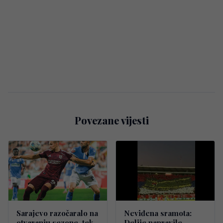
Povezane vijesti
Sarajevo razočaralo na
Neviđena sramota:
otvaranju sezone, tek
Delije napravile