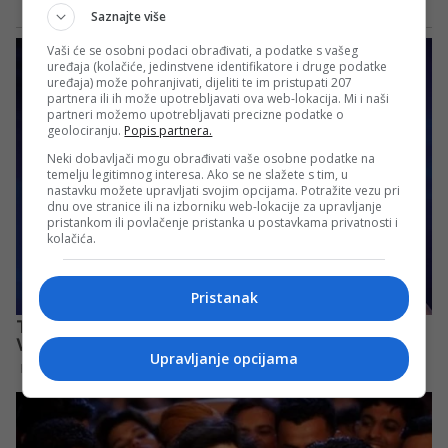
Saznajte više
Vaši će se osobni podaci obrađivati, a podatke s vašeg
uređaja (kolačiće, jedinstvene identifikatore i druge podatke
uređaja) može pohranjivati, dijeliti te im pristupati 207
partnera ili ih može upotrebljavati ova web-lokacija. Mi i naši
partneri možemo upotrebljavati precizne podatke o
geolociranju.
Popis partnera.
Neki dobavljači mogu obrađivati vaše osobne podatke na
temelju legitimnog interesa. Ako se ne slažete s tim, u
nastavku možete upravljati svojim opcijama. Potražite vezu pri
dnu ove stranice ili na izborniku web-lokacije za upravljanje
pristankom ili povlačenje pristanka u postavkama privatnosti i
kolačića.
Pristanak
Upravljanje opcijama