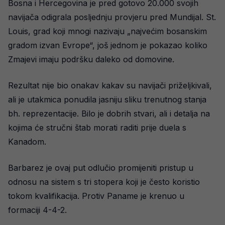
Bosna i Hercegovina je pred gotovo 20.000 svojih
navijača odigrala posljednju provjeru pred Mundijal. St.
Louis, grad koji mnogi nazivaju „najvećim bosanskim
gradom izvan Evrope“, još jednom je pokazao koliko
Zmajevi imaju podršku daleko od domovine.
Rezultat nije bio onakav kakav su navijači priželjkivali,
ali je utakmica ponudila jasniju sliku trenutnog stanja
bh. reprezentacije. Bilo je dobrih stvari, ali i detalja na
kojima će stručni štab morati raditi prije duela s
Kanadom.
Barbarez je ovaj put odlučio promijeniti pristup u
odnosu na sistem s tri stopera koji je često koristio
tokom kvalifikacija. Protiv Paname je krenuo u
formaciji 4-4-2.