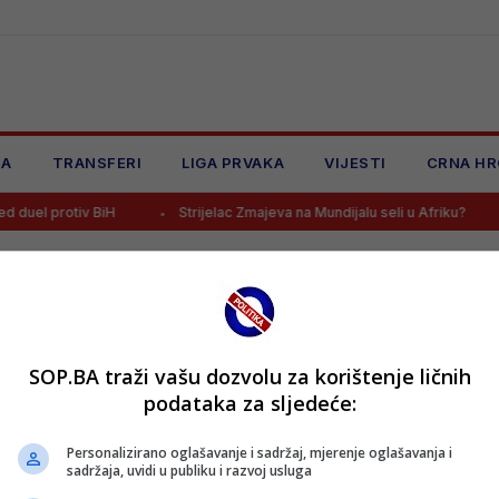
JA
TRANSFERI
LIGA PRVAKA
VIJESTI
CRNA HR
duel protiv BiH
Strijelac Zmajeva na Mundijalu seli u Afriku?
SOP.BA traži vašu dozvolu za korištenje ličnih
podataka za sljedeće:
Personalizirano oglašavanje i sadržaj, mjerenje oglašavanja i
sadržaja, uvidi u publiku i razvoj usluga