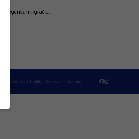
sili legendarni igrači…
 2026 Sve Osim Politike. Sva prava zadržana.