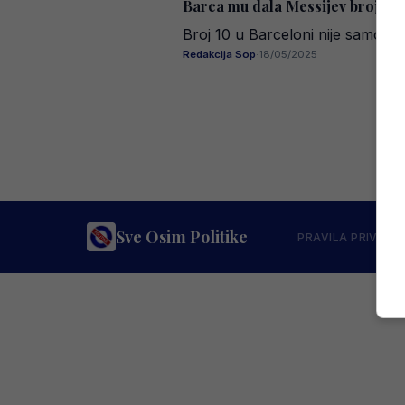
Barca mu dala Messijev broj, og
Broj 10 u Barceloni nije samo bro
Redakcija Sop
·
18/05/2025
Sve Osim Politike
PRAVILA PRIVATN