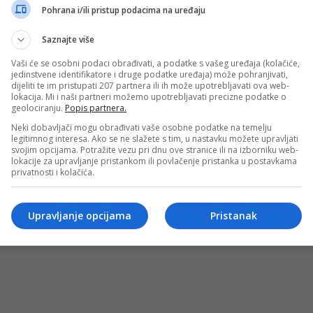
romnu plaću, a sad mu pakuje kofere
Pohrana i/ili pristup podacima na uređaju
j – to je simbol nogometne veličine koji su kroz historiju no
Saznajte više
Vaši će se osobni podaci obrađivati, a podatke s vašeg uređaja (kolačiće,
jedinstvene identifikatore i druge podatke uređaja) može pohranjivati,
dijeliti te im pristupati 207 partnera ili ih može upotrebljavati ova web-
lokacija. Mi i naši partneri možemo upotrebljavati precizne podatke o
geolociranju.
Popis partnera.
Neki dobavljači mogu obrađivati vaše osobne podatke na temelju
legitimnog interesa. Ako se ne slažete s tim, u nastavku možete upravljati
svojim opcijama. Potražite vezu pri dnu ove stranice ili na izborniku web-
lokacije za upravljanje pristankom ili povlačenje pristanka u postavkama
privatnosti i kolačića.
OSTI
MARKETING
USLOVI KORIŠTENJA
IMPRESSUM
KONTAKT
©
Upravljanje opcijama
Pristanak