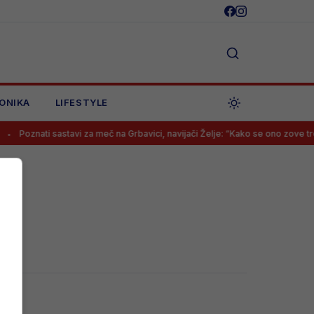
ONIKA
LIFESTYLE
Poznati sastavi za meč na Grbavici, navijači Želje: “Kako se ono zove tr