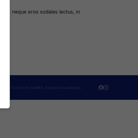
sus, neque eros sodales lectus, in
 2026 Sve Osim Politike. Sva prava zadržana.