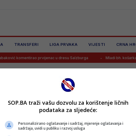
JA
TRANSFERI
LIGA PRVAKA
VIJESTI
CRNA HR
vić komentirao prvijenac u dresu Salzburga
Mladi bh. košarkaši d
SOP.BA traži vašu dozvolu za korištenje ličnih
podataka za sljedeće:
Personalizirano oglašavanje i sadržaj, mjerenje oglašavanja i
sadržaja, uvidi u publiku i razvoj usluga