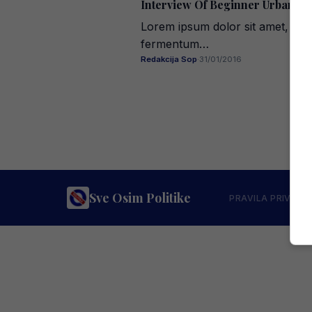
Interview Of Beginner Urban St
Lorem ipsum dolor sit amet, con
fermentum…
Redakcija Sop
·
31/01/2016
Sve Osim Politike
PRAVILA PRIVATN