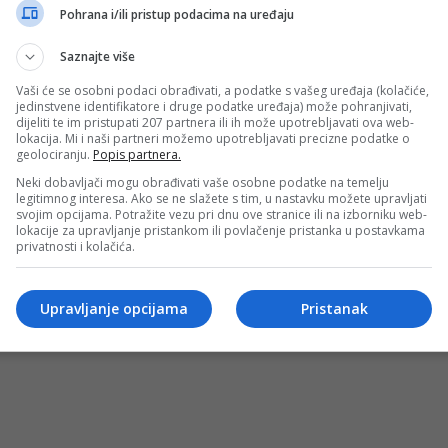
yle Model & Blog Diva
Pohrana i/ili pristup podacima na uređaju
sectetur adipiscing elit. Nam laoreet, nunc et accumsan cur
Saznajte više
Vaši će se osobni podaci obrađivati, a podatke s vašeg uređaja (kolačiće,
jedinstvene identifikatore i druge podatke uređaja) može pohranjivati,
dijeliti te im pristupati 207 partnera ili ih može upotrebljavati ova web-
lokacija. Mi i naši partneri možemo upotrebljavati precizne podatke o
geolociranju.
Popis partnera.
Neki dobavljači mogu obrađivati vaše osobne podatke na temelju
legitimnog interesa. Ako se ne slažete s tim, u nastavku možete upravljati
svojim opcijama. Potražite vezu pri dnu ove stranice ili na izborniku web-
lokacije za upravljanje pristankom ili povlačenje pristanka u postavkama
privatnosti i kolačića.
OSTI
MARKETING
USLOVI KORIŠTENJA
IMPRESSUM
KONTAKT
©
Upravljanje opcijama
Pristanak