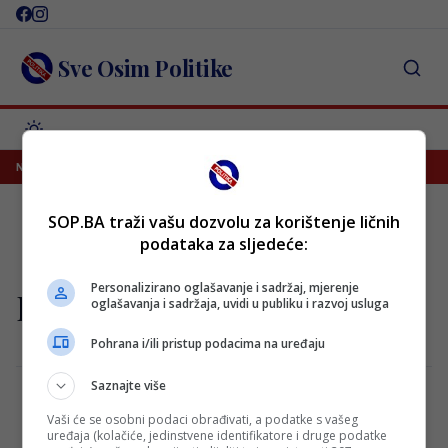
Skip
to
content
Sve Osim Politike
kada
Vlahović stiže u Španiju besplatno, ali ne u Barcelonu
NAJNOVIJE
SOP.BA traži vašu dozvolu za korištenje ličnih
podataka za sljedeće:
Personalizirano oglašavanje i sadržaj, mjerenje
Design
oglašavanja i sadržaja, uvidi u publiku i razvoj usluga
Pohrana i/ili pristup podacima na uređaju
Saznajte više
Vaši će se osobni podaci obrađivati, a podatke s vašeg
Interview Of Beginner Urban Style Model
uređaja (kolačiće, jedinstvene identifikatore i druge podatke