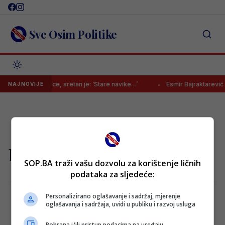
Skip
to
content
Sve Osim Politike
 i prekid utakmice, sretan je: ‘Stare navike…’
Esmir Bajraktarević k
NAJNOVIJE
Interior
SOP.BA traži vašu dozvolu za korištenje ličnih
podataka za sljedeće:
Personalizirano oglašavanje i sadržaj, mjerenje
oglašavanja i sadržaja, uvidi u publiku i razvoj usluga
Sneak Peak Of Mercedes Benz Interior
Pohrana i/ili pristup podacima na uređaju