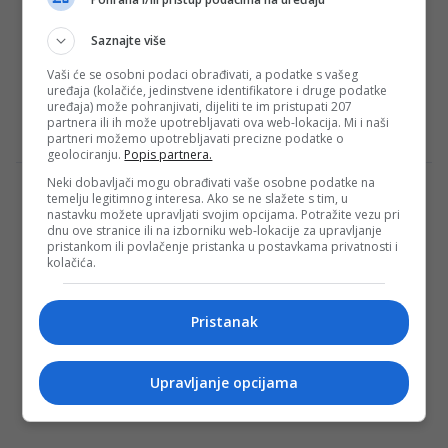
Update in C-class Sedans
Lorem ipsum dolor sit amet, consectetur
Saznajte više
adipiscing elit. Nam laoreet, nunc et
Vaši će se osobni podaci obrađivati, a podatke s vašeg
accumsan cursus, neque eros sodales
uređaja (kolačiće, jedinstvene identifikatore i druge podatke
uređaja) može pohranjivati, dijeliti te im pristupati 207
lectus, in fermentum…
partnera ili ih može upotrebljavati ova web-lokacija. Mi i naši
Redakcija Sop
·
04/06/2016
partneri možemo upotrebljavati precizne podatke o
geolociranju.
Popis partnera.
Neki dobavljači mogu obrađivati vaše osobne podatke na
Interview Of Beginner Urban Style Model
temelju legitimnog interesa. Ako se ne slažete s tim, u
nastavku možete upravljati svojim opcijama. Potražite vezu pri
& Blog Diva
dnu ove stranice ili na izborniku web-lokacije za upravljanje
Lorem ipsum dolor sit amet, consectetur
pristankom ili povlačenje pristanka u postavkama privatnosti i
kolačića.
adipiscing elit. Nam laoreet, nunc et
accumsan cursus, neque eros sodales
lectus, in fermentum…
Pristanak
Redakcija Sop
·
31/01/2016
Upravljanje opcijama