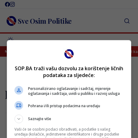
Skip
to
content
Sve Osim Politike
uku Messiju
“Toliko je smiren i elegantan, ali istovremeno čvrst kao
NAJNOVIJE
SOP.BA traži vašu dozvolu za korištenje ličnih
podataka za sljedeće:
Personalizirano oglašavanje i sadržaj, mjerenje
laptop
oglašavanja i sadržaja, uvidi u publiku i razvoj usluga
Pohrana i/ili pristup podacima na uređaju
Saznajte više
Vaši će se osobni podaci obrađivati, a podatke s vašeg
Common Port Problem Of New Laptops
uređaja (kolačiće, jedinstvene identifikatore i druge podatke