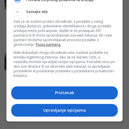
Hercegovina – Italija (link)
Fudbalska reprezentacija Bosne i
Saznajte više
Hercegovine u utorak će igrati ključni meč
Vaši će se osobni podaci obrađivati, a podatke s vašeg
za odlazak na Svjetsko prvenstvo ovog
uređaja (kolačiće, jedinstvene identifikatore i druge podatke
uređaja) može pohranjivati, dijeliti te im pristupati 207
ljeta. Protivnik Zmajevima…
partnera ili ih može upotrebljavati ova web-lokacija. Mi i naši
Redakcija Sop
·
28/03/2026
partneri možemo upotrebljavati precizne podatke o
geolociranju.
Popis partnera.
Neki dobavljači mogu obrađivati vaše osobne podatke na
Gledajte uživo utakmicu Kipar – Bosna i
temelju legitimnog interesa. Ako se ne slažete s tim, u
nastavku možete upravljati svojim opcijama. Potražite vezu pri
Hercegovina (LINK)
dnu ove stranice ili na izborniku web-lokacije za upravljanje
Fudbalska reprezentacija Bosne i
pristankom ili povlačenje pristanka u postavkama privatnosti i
kolačića.
Hercegovine danas će gostovati selekciji
Kipra u meču kvalifikacija za Svjetsko
prvenstvo, koji bi mogao imati…
Pristanak
Redakcija Sop
·
09/10/2025
Upravljanje opcijama