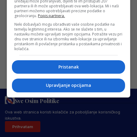
To Know About Success
uređaja) može pohranjivati, dijeliti te im pristupati 207
partnera ili ih može upotrebljavati ova web-lokacija. Mi i naši
Lorem ipsum dolor sit amet, consectetur
partneri možemo upotrebljavati precizne podatke o
geolociranju.
Popis partnera.
adipiscing elit. Nam laoreet, nunc et
Neki dobavljači mogu obrađivati vaše osobne podatke na
accumsan cursus, neque eros sodales
temelju legitimnog interesa. Ako se ne slažete s tim, u
lectus, in fermentum…
nastavku možete upravljati svojim opcijama. Potražite vezu pri
dnu ove stranice ili na izborniku web-lokacije za upravljanje
Redakcija Sop
·
08/01/2020
pristankom ili povlačenje pristanka u postavkama privatnosti i
kolačića.
Pristanak
Upravljanje opcijama
Sve Osim Politike
PRAVILA PRIVATNOSTI
MARKETING
USLOVI KORIŠTENJA
Ova web stranica koristi kolačiće za poboljšanje korisničkog
IMPRESSUM
KONTAKT
iskustva.
© 2026 Sve Osim Politike. Sva prava zadržana.
Prihvatam