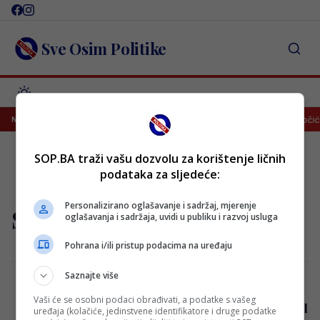
Skip
to
content
Sve Osim Politike
mice
Sarajevo razočaralo na otvaranju sezone, tek bod u Vrapčići
NAJNOVIJE
SOP.BA traži vašu dozvolu za korištenje ličnih
podataka za sljedeće:
Personalizirano oglašavanje i sadržaj, mjerenje
Success
oglašavanja i sadržaja, uvidi u publiku i razvoj usluga
Pohrana i/ili pristup podacima na uređaju
Saznajte više
Vaši će se osobni podaci obrađivati, a podatke s vašeg
The Single Most Important Thing You Need
uređaja (kolačiće, jedinstvene identifikatore i druge podatke