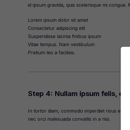
id ipsum gravida, quis scelerisque mi congue. 
Lorem ipsum dolor sit amet
Consectetur adipiscing elit
Suspendisse lacinia finibus ipsum
Vitae tempus. Nam vestibulum
Pretium leo a facilisis.
Step 4: Nullam ipsum felis, e
In tortor diam, commodo imperdiet risus eget, 
nec orci malesuada convallis in a nisi.