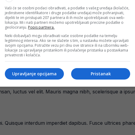
Vaši će se osobni podaci obrađivati, a podatke s vašeg uređaja (kolačiće,
jedinstvene identifikatore i druge podatke uređaja) može pohranjivati,
dijeliti te im pristupati 207 partnera ili ih može upotrebljavati ova web-
lokacija. Mi i naši partneri možemo upotrebljavati precizne podatke o
geolociranju.
Popis partnera.
Neki dobavljači mogu obrađivati vaše osobne podatke na temelju
legitimnog interesa. Ako se ne slažete s tim, u nastavku možete upravljati
svojim opcijama. Potražite vezu pri dnu ove stranice ili na izborniku web-
lokacije za upravljanje pristankom ili povlačenje pristanka u postavkama
ci, tincidunt ac malesuada et, g
privatnosti i kolačića.
Upravljanje opcijama
Pristanak
is ante venenatis. Vivamus lobortis, urna sed scelerisque gra
que vitae pretium. Duis eget mi libero. Vestibulum eu conval
msan, luctus vel elit. Mauris magna nibh, scelerisque a ips
 mi. Quisque interdum imperdiet dapibus. Fusce ultrices pha