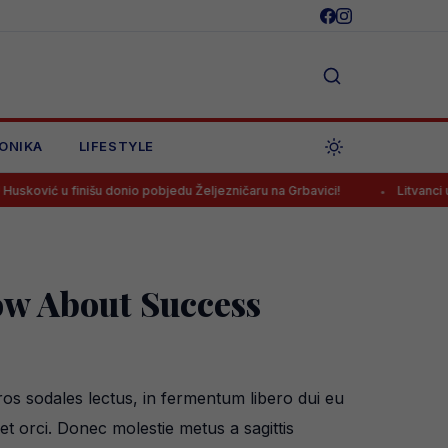
ONIKA
LIFESTYLE
išu donio pobjedu Željezničaru na Grbavici!
Litvanci u velikim pro
ow About Success
os sodales lectus, in fermentum libero dui eu
et orci. Donec molestie metus a sagittis