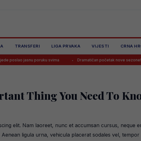
JA
TRANSFERI
LIGA PRVAKA
VIJESTI
CRNA HR
jasnu poruku svima
Dramatičan početak nove sezone! Husković u fin
rtant Thing You Need To Kn
scing elit. Nam laoreet, nunc et accumsan cursus, neque er
t. Aenean ligula urna, vehicula placerat sodales vel, tempor 