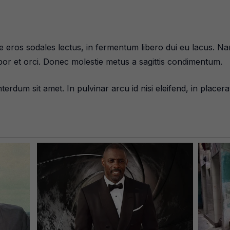
ros sodales lectus, in fermentum libero dui eu lacus. Nam 
mpor et orci. Donec molestie metus a sagittis condimentum.
erdum sit amet. In pulvinar arcu id nisi eleifend, in placerat