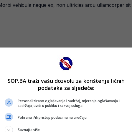
Morbi vehicula neque ex, non ultricies arcu ullamcorper sit
SOP.BA traži vašu dozvolu za korištenje ličnih
podataka za sljedeće:
uismod bibendum
Personalizirano oglašavanje i sadržaj, mjerenje oglašavanja i
sadržaja, uvidi u publiku i razvoj usluga
lacinia gravida ipsum. Etiam lorem sem, tempor vitae odio si
Pohrana i/ili pristup podacima na uređaju
Saznajte više