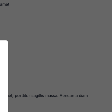
 amet
t amet, porttitor sagittis massa. Aenean a diam