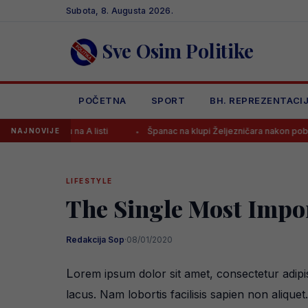
Skip
Subota, 8. Augusta 2026.
to
content
Sve Osim Politike
POČETNA
SPORT
BH. REPREZENTACI
isu na A listi
Španac na klupi Željezničara nakon pobjede poslao 
NAJNOVIJE
LIFESTYLE
The Single Most Impo
Redakcija Sop
·
08/01/2020
L
orem ipsum dolor sit amet, consectetur adipi
lacus. Nam lobortis facilisis sapien non alique