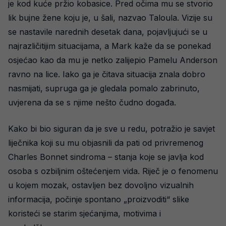
je kod kuće pržio kobasice. Pred očima mu se stvorio
lik bujne žene koju je, u šali, nazvao Taloula. Vizije su
se nastavile narednih desetak dana, pojavljujući se u
najrazličitijim situacijama, a Mark kaže da se ponekad
osjećao kao da mu je netko zalijepio Pamelu Anderson
ravno na lice. Iako ga je čitava situacija znala dobro
nasmijati, supruga ga je gledala pomalo zabrinuto,
uvjerena da se s njime nešto čudno događa.
Kako bi bio siguran da je sve u redu, potražio je savjet
liječnika koji su mu objasnili da pati od privremenog
Charles Bonnet sindroma – stanja koje se javlja kod
osoba s ozbiljnim oštećenjem vida. Riječ je o fenomenu
u kojem mozak, ostavljen bez dovoljno vizualnih
informacija, počinje spontano „proizvoditi“ slike
koristeći se starim sjećanjima, motivima i