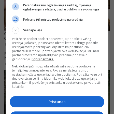
Personalizirano oglašavanje i sadržaj, mjerenje
oglašavanja i sadržaja, uvidi u publiku i razvoj usluga
Pohrana i/ili pristup podacima na uređaju
Saznajte više
Vaši će se osobni podaci obrađivati, a podatke s vašeg
uređaja (kolačiće, jedinstvene identifikatore i druge podatke
uređaja) može pohranjivati, dijeliti te im pristupati 207
partnera ili ih može upotrebljavati ova web-lokacija. Mi i naši
partneri možemo upotrebljavati precizne podatke o
geolociranju.
Popis partnera.
Neki dobavljači mogu obrađivati vaše osobne podatke na
temelju legitimnog interesa. Ako se ne slažete s tim, u
nastavku možete upravljati svojim opcijama. Potražite vezu pri
dnu ove stranice ili na izborniku web-lokacije za upravljanje
pristankom ili povlačenje pristanka u postavkama privatnosti i
kolačića.
Pristanak