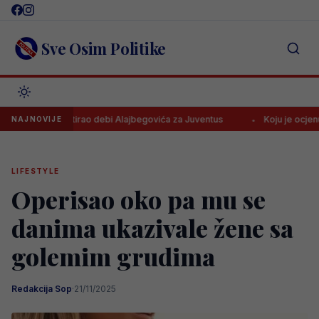
Skip
to
content
Sve Osim Politike
tti komentirao debi Alajbegovića za Juventus
Koju je ocjenu Alajb
NAJNOVIJE
LIFESTYLE
Operisao oko pa mu se
danima ukazivale žene sa
golemim grudima
Redakcija Sop
·
21/11/2025