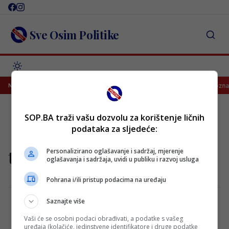
Skip
to
content
Sve Osim Politike
nac za pobjedu Salzburga!
Salah potpisao za Trabzonspor, poznato
NAJNOVIJE
SOP.BA traži vašu dozvolu za korištenje ličnih
podataka za sljedeće:
tel
Personalizirano oglašavanje i sadržaj, mjerenje
oglašavanja i sadržaja, uvidi u publiku i razvoj usluga
Pohrana i/ili pristup podacima na uređaju
Saznajte više
Vaši će se osobni podaci obrađivati, a podatke s vašeg
Bayernovo čudovište od 20.000.000 eura!
uređaja (kolačiće, jedinstvene identifikatore i druge podatke