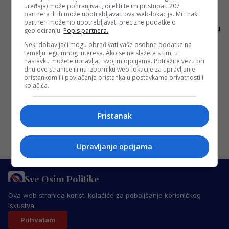
Nestvarne brojke tinejdžera plaše i Harry
uređaja) može pohranjivati, dijeliti te im pristupati 207
Kanea
partnera ili ih može upotrebljavati ova web-lokacija. Mi i naši
partneri možemo upotrebljavati precizne podatke o
Nogometaši Bayerna iz Münchena sinoć su
geolociranju.
Popis partnera.
na svom terenu pobijedili Manchester
Neki dobavljači mogu obrađivati vaše osobne podatke na
temelju legitimnog interesa. Ako se ne slažete s tim, u
United rezultatom 4:3 u prvom kolu Grupe
nastavku možete upravljati svojim opcijama. Potražite vezu pri
A Lige…
dnu ove stranice ili na izborniku web-lokacije za upravljanje
pristankom ili povlačenje pristanka u postavkama privatnosti i
Redakcija Sop
·
21/09/2023
kolačića.
Pristanak
Upravljanje opcijama
Sve Osim Politike
PRAVILA PRIVATNOSTI
MARKETING
USLOVI KORIŠTENJA
Ova web stranica koristi kolačiće za poboljšanje korisničkog
IMPRESSUM
KONTAKT
iskustva.
© 2026 Sve Osim Politike. Sva prava zadržana.
Prihvatam