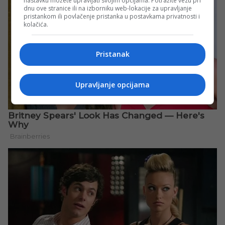
nastavku možete upravljati svojim opcijama. Potražite vezu pri
dnu ove stranice ili na izborniku web-lokacije za upravljanje
pristankom ili povlačenje pristanka u postavkama privatnosti i
kolačića.
Pristanak
Upravljanje opcijama