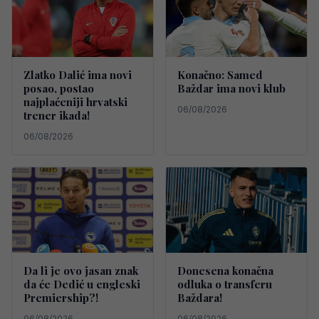
Zlatko Dalić ima novi
Konačno: Samed
posao, postao
Baždar ima novi klub
najplaćeniji hrvatski
06/08/2026
trener ikada!
06/08/2026
Da li je ovo jasan znak
Donesena konačna
da će Dedić u engleski
odluka o transferu
Premiership?!
Baždara!
06/08/2026
06/08/2026