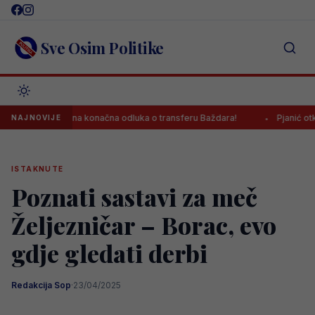
Skip
to
content
Sve Osim Politike
Donesena konačna odluka o transferu Baždara!
Pjanić otkrio: “Za K
NAJNOVIJE
ISTAKNUTE
Poznati sastavi za meč
Željezničar – Borac, evo
gdje gledati derbi
Redakcija Sop
·
23/04/2025