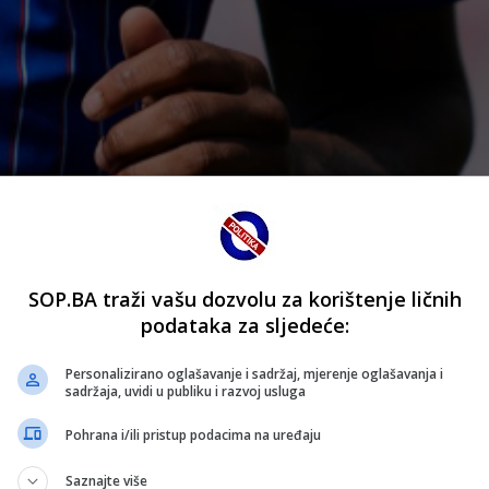
SOP.BA traži vašu dozvolu za korištenje ličnih
podataka za sljedeće:
akcije na Svjetskom prvenstvu.
Personalizirano oglašavanje i sadržaj, mjerenje oglašavanja i
sadržaja, uvidi u publiku i razvoj usluga
astupi protiv Belgije uprkos crvenom kartonu koji je zara
Pohrana i/ili pristup podacima na uređaju
 organizacija otvorila vrata novim zahtjevima reprezentacij
Saznajte više