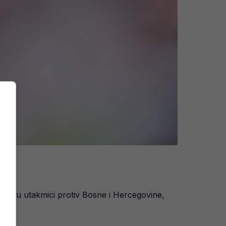
dio u utakmici protiv Bosne i Hercegovine,
a.