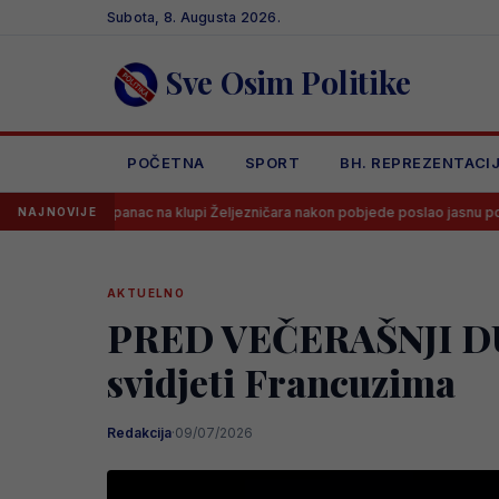
Skip
Subota, 8. Augusta 2026.
to
content
Sve Osim Politike
POČETNA
SPORT
BH. REPREZENTACI
ac na klupi Željezničara nakon pobjede poslao jasnu poruku svima
NAJNOVIJE
AKTUELNO
PRED VEČERAŠNJI DUEL
svidjeti Francuzima
Redakcija
·
09/07/2026