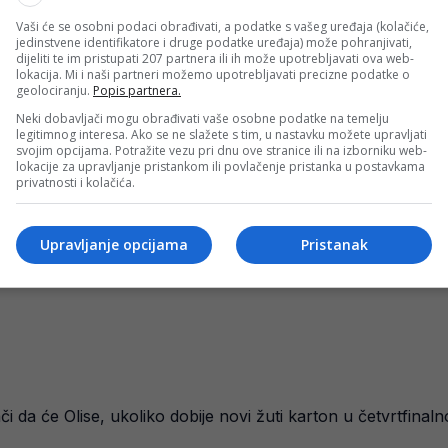
a poništenje žutog kartona Majklu Oliseu. Francuski repreze
Vaši će se osobni podaci obrađivati, a podatke s vašeg uređaja (kolačiće,
jedinstvene identifikatore i druge podatke uređaja) može pohranjivati,
ijasom Galarzom.
dijeliti te im pristupati 207 partnera ili ih može upotrebljavati ova web-
lokacija. Mi i naši partneri možemo upotrebljavati precizne podatke o
geolociranju.
Popis partnera.
vojice igrača nije bilo fizičkog kontakta te su zbog toga za
Neki dobavljači mogu obrađivati vaše osobne podatke na temelju
legitimnog interesa. Ako se ne slažete s tim, u nastavku možete upravljati
svojim opcijama. Potražite vezu pri dnu ove stranice ili na izborniku web-
lokacije za upravljanje pristankom ili povlačenje pristanka u postavkama
privatnosti i kolačića.
Upravljanje opcijama
Pristanak
nači da će Olise, ukoliko dobije novi žuti karton u četvrtfin