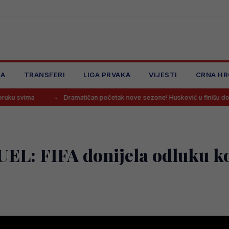
JA
TRANSFERI
LIGA PRVAKA
VIJESTI
CRNA HR
Dramatičan početak nove sezone! Husković u finišu donio pobjedu Željezni
: FIFA donijela odluku koj