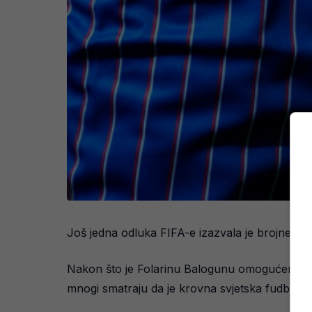
Još jedna odluka FIFA-e izazvala je brojne re
Nakon što je Folarinu Balogunu omogućeno da n
mnogi smatraju da je krovna svjetska fudbalska