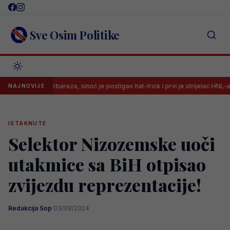
Skip
to
content
Sve Osim Politike
ta kod Barbareza, sinoć je postigao hat-trick i prvi je strijelac HNL-a
NAJNOVIJE
ISTAKNUTE
Selektor Nizozemske uoči
utakmice sa BiH otpisao
zvijezdu reprezentacije!
Redakcija Sop
·
03/09/2024