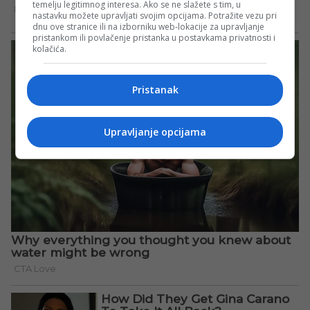
temelju legitimnog interesa. Ako se ne slažete s tim, u
nastavku možete upravljati svojim opcijama. Potražite vezu pri
dnu ove stranice ili na izborniku web-lokacije za upravljanje
pristankom ili povlačenje pristanka u postavkama privatnosti i
kolačića.
Pristanak
Upravljanje opcijama