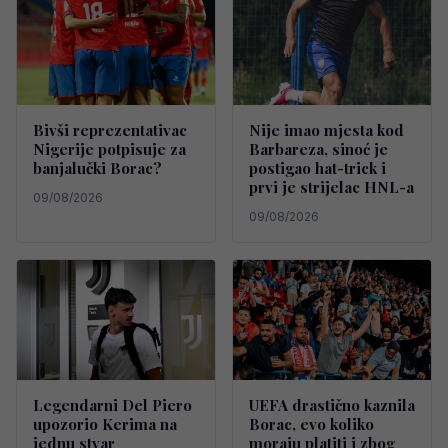
Bivši reprezentativac
Nije imao mjesta kod
Nigerije potpisuje za
Barbareza, sinoć je
banjalučki Borac?
postigao hat-trick i
prvi je strijelac HNL-a
09/08/2026
09/08/2026
Legendarni Del Piero
UEFA drastično kaznila
upozorio Kerima na
Borac, evo koliko
jednu stvar
moraju platiti i zbog