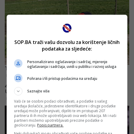
SOP.BA traži vašu dozvolu za korištenje ličnih
podataka za sljedeće:
Personalizirano oglašavanje i sadržaj, mjerenje
oglašavanja i sadržaja, uvidi u publiku i razvoj usluga
Pohrana i/ili pristup podacima na uređaju
Saznajte više
Vaši će se osobni podaci obrađivati, a podatke s vašeg
uređaja (kolačiće, jedinstvene identifikatore i druge podatke
uređaja) može pohranjivati, dijeliti te im pristupati 207
partnera ili ih može upotrebljavati ova web-lokacija. Mi i naši
partneri možemo upotrebljavati precizne podatke o
geolociranju.
Popis partnera.
Neki dobavljači mogu obrađivati vaše osobne podatke na