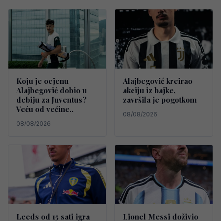
Koju je ocjenu
Alajbegović kreirao
Alajbegović dobio u
akciju iz bajke,
debiju za Juventus?
završila je pogotkom
Veću od većine..
08/08/2026
08/08/2026
Leeds od 15 sati igra
Lionel Messi doživio