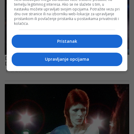
temelju legitimnog interesa. Ako se ne slažete s tim, u
nastavku možete upravljati svojim opcijama. Potražite vezu pri
dnu ove stranice ili na izborniku web-lokacije za upravljanje
pristankom ili povlačenje pristanka u postavkama privatnosti i
kolačića.
Pristanak
Upravljanje opcijama