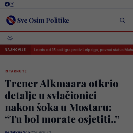
Skip
to
content
Sve Osim Politike
m
Leeds od 15 sati igra protiv Leipziga, poznat status Muharemović
NAJNOVIJE
ISTAKNUTE
Trener Alkmaara otkrio
detalje u svlačionici
nakon šoka u Mostaru:
“Tu bol morate osjetiti..”
Redakcija Sop
·
22/09/2023