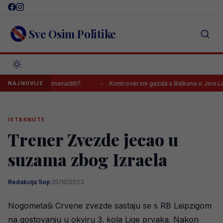
Skip
to
content
Sve Osim Politike
e mnoge iznenaditi?
Kontroverzni gazda s Balkana o Jovi Lukiću: 
NAJNOVIJE
ISTAKNUTE
Trener Zvezde jecao u
suzama zbog Izraela
Redakcija Sop
·
25/10/2023
Nogometaši Crvene zvezde sastaju se s RB Leipzigom
na gostovanju u okviru 3. kola Lige prvaka. Nakon