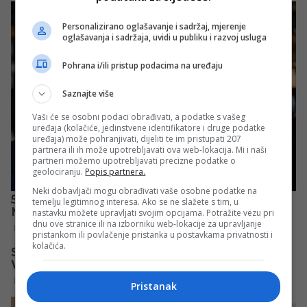
Personalizirano oglašavanje i sadržaj, mjerenje
oglašavanja i sadržaja, uvidi u publiku i razvoj usluga
Pohrana i/ili pristup podacima na uređaju
Saznajte više
Vaši će se osobni podaci obrađivati, a podatke s vašeg
uređaja (kolačiće, jedinstvene identifikatore i druge podatke
uređaja) može pohranjivati, dijeliti te im pristupati 207
partnera ili ih može upotrebljavati ova web-lokacija. Mi i naši
partneri možemo upotrebljavati precizne podatke o
geolociranju.
Popis partnera.
Neki dobavljači mogu obrađivati vaše osobne podatke na
temelju legitimnog interesa. Ako se ne slažete s tim, u
nastavku možete upravljati svojim opcijama. Potražite vezu pri
dnu ove stranice ili na izborniku web-lokacije za upravljanje
pristankom ili povlačenje pristanka u postavkama privatnosti i
kolačića.
Pristanak