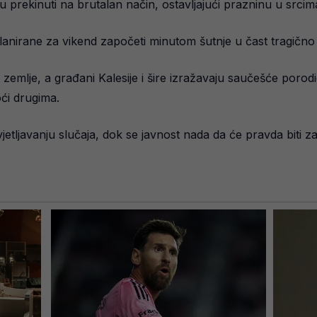
u prekinuti na brutalan način, ostavljajući prazninu u srcima
planirane za vikend započeti minutom šutnje u čast tragično
emlje, a građani Kalesije i šire izražavaju saučešće porodici
oći drugima.
etljavanju slučaja, dok se javnost nada da će pravda biti za