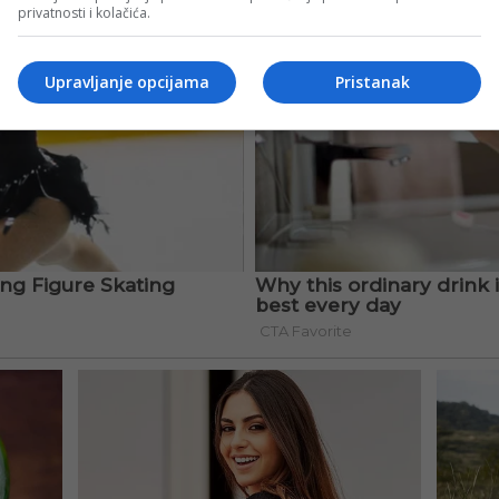
privatnosti i kolačića.
Upravljanje opcijama
Pristanak