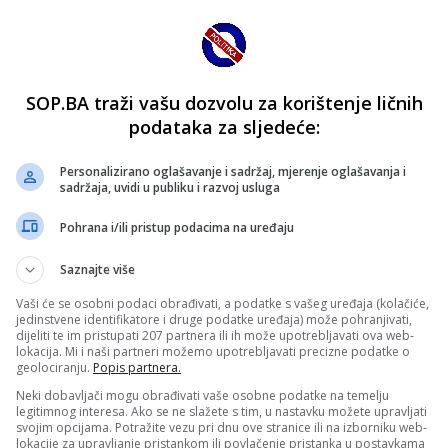
SOP.BA traži vašu dozvolu za korištenje ličnih
podataka za sljedeće:
Personalizirano oglašavanje i sadržaj, mjerenje oglašavanja i
sadržaja, uvidi u publiku i razvoj usluga
Pohrana i/ili pristup podacima na uređaju
Saznajte više
Vaši će se osobni podaci obrađivati, a podatke s vašeg uređaja (kolačiće,
jedinstvene identifikatore i druge podatke uređaja) može pohranjivati,
dijeliti te im pristupati 207 partnera ili ih može upotrebljavati ova web-
lokacija. Mi i naši partneri možemo upotrebljavati precizne podatke o
geolociranju.
Popis partnera.
Neki dobavljači mogu obrađivati vaše osobne podatke na temelju
legitimnog interesa. Ako se ne slažete s tim, u nastavku možete upravljati
svojim opcijama. Potražite vezu pri dnu ove stranice ili na izborniku web-
lokacije za upravljanje pristankom ili povlačenje pristanka u postavkama