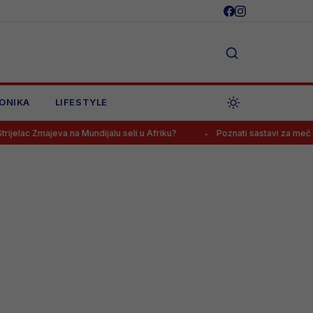
ONIKA
LIFESTYLE
na Mundijalu seli u Afriku?
Poznati sastavi za meč na Grbavici, nav