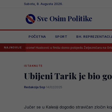
Skip
Subota, 8. Augusta 2026.
to
content
Sve Osim Politike
POČETNA
SPORT
BH. REPREZENTACI
zone! Husković u finišu donio pobjedu Željezničaru na Grbavici!
L
NAJNOVIJE
ISTAKNUTE
Ubijeni Tarik je bio 
Redakcija Sop
·
14/02/2025
Jučer se u Kalesiji dogodio stravičan zločin koj