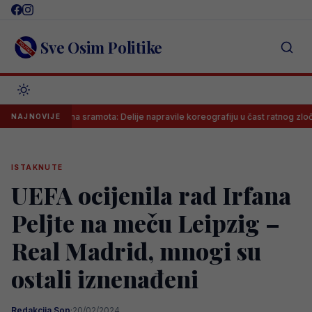
Skip
to
content
Sve Osim Politike
Neviđena sramota: Delije napravile koreografiju u čast ratnog zločinca na
NAJNOVIJE
ISTAKNUTE
UEFA ocijenila rad Irfana
Peljte na meču Leipzig –
Real Madrid, mnogi su
ostali iznenađeni
Redakcija Sop
·
20/02/2024