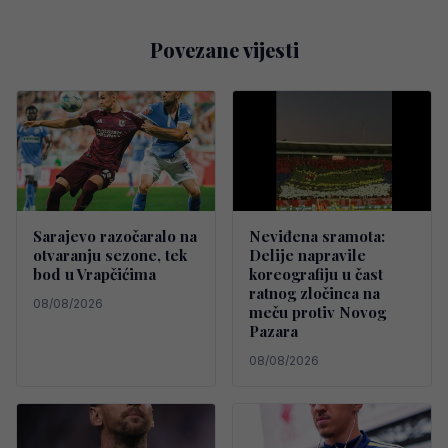
Povezane vijesti
Sarajevo razočaralo na
Neviđena sramota:
otvaranju sezone, tek
Delije napravile
bod u Vrapčićima
koreografiju u čast
ratnog zločinca na
08/08/2026
meču protiv Novog
Pazara
08/08/2026