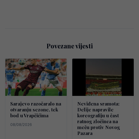
Povezane vijesti
Sarajevo razočaralo na
Neviđena sramota:
otvaranju sezone, tek
Delije napravile
bod u Vrapčićima
koreografiju u čast
ratnog zločinca na
08/08/2026
meču protiv Novog
Pazara