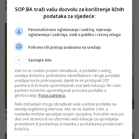
SOP.BA traži vašu dozvolu za korištenje ličnih
podataka za sljedeće:
Personalizirano oglašavanje i sadržaj, mjerenje
oglašavanja i sadržaja, uvidi u publiku i razvoj usluga
Pohrana i/ili pristup podacima na uređaju
Saznajte više
Vaši će se osobni podaci obrađivati, a podatke s vašeg
uređaja (kolačiće, jedinstvene identifikatore i druge podatke
uređaja) može pohranjivati, dijeliti te im pristupati 207
partnera ili ih može upotrebljavati ova web-lokacija. Mi i naši
partneri možemo upotrebljavati precizne podatke o
geolociranju.
Popis partnera.
Neki dobavljači mogu obrađivati vaše osobne podatke na
temelju legitimnog interesa. Ako se ne slažete s tim, u
nastavku možete upravljati svojim opcijama. Potražite vezu pri
dnu ove stranice ili na izborniku web-lokacije za upravljanje
pristankom ili povlačenje pristanka u postavkama privatnosti i
kolačića.