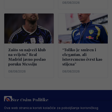
08/08/2026
Zašto su najveći klub
“Toliko je smiren i
na svijetu? Real
elegantan, ali
Madrid javno poslao
istovremeno čvrst kao
poruku Messiju
stijena”
08/08/2026
08/08/2026
Sve Osim Politike
PRAVILA PRIVATNOSTI
MARKETING
USLOVI KORIŠTENJA
Ova web stranica koristi kolačiće za poboljšanje korisničkog
IMPRESSUM
KONTAKT