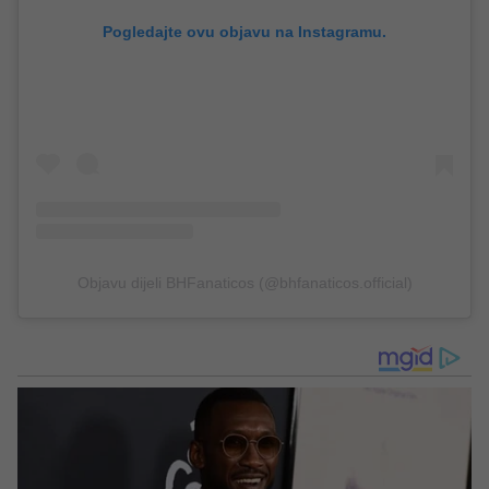
Pogledajte ovu objavu na Instagramu.
Objavu dijeli BHFanaticos (@bhfanaticos.official)