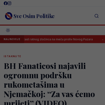
Skip
to
content
Sve Osim Politike
rafiju u čast ratnog zločinca na meču protiv Novog Pazara
Zašto su
NAJNOVIJE
ISTAKNUTE
BH Fanaticosi najavili
ogromnu podršku
rukometašima u
Njemačkoj: “Za vas ćemo
mrijeti” (VIDEO)