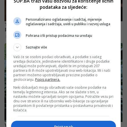
SOP.BA traži vašu dozvolu za korištenje ličnih
podataka za sljedeće:
Personalizirano oglašavanje i sadržaj, mjerenje
oglašavanja i sadržaja, uvidi u publiku i razvoj usluga
Pohrana i/ili pristup podacima na uređaju
Saznajte više
Vaši će se osobni podaci obrađivati, a podatke s vašeg
uređaja (kolačiće, jedinstvene identifikatore i druge podatke
uređaja) može pohranjivati, dijeliti te im pristupati 207
partnera ili ih može upotrebljavati ova web-lokacija. Mi i naši
partneri možemo upotrebljavati precizne podatke o
geolociranju.
Popis partnera.
Neki dobavljači mogu obrađivati vaše osobne podatke na
temelju legitimnog interesa. Ako se ne slažete s tim, u
nastavku možete upravljati svojim opcijama. Potražite vezu pri
dnu ove stranice ili na izborniku web-lokacije za upravljanje
pristankom ili povlačenje pristanka u postavkama privatnosti i
kolačića.
Pristanak