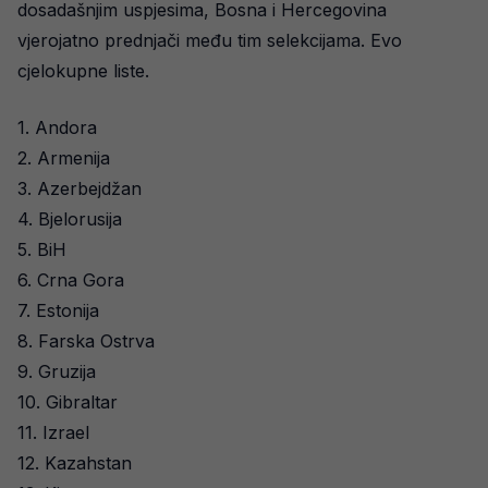
dosadašnjim uspjesima, Bosna i Hercegovina
vjerojatno prednjači među tim selekcijama. Evo
cjelokupne liste.
1. Andora
2. Armenija
3. Azerbejdžan
4. Bjelorusija
5. BiH
6. Crna Gora
7. Estonija
8. Farska Ostrva
9. Gruzija
10. Gibraltar
11. Izrael
12. Kazahstan