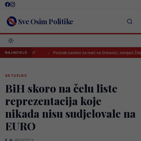
Skip
to
content
Sve Osim Politike
 Afriku?
Poznati sastavi za meč na Grbavici, navijači Želje: “Kako
NAJNOVIJE
AKTUELNO
BiH skoro na čelu liste
reprezentacija koje
nikada nisu sudjelovale na
EURO
E. H.
·
18/11/2023