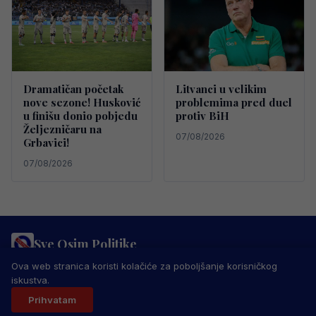
Dramatičan početak
Litvanci u velikim
nove sezone! Husković
problemima pred duel
u finišu donio pobjedu
protiv BiH
Željezničaru na
07/08/2026
Grbavici!
07/08/2026
Sve Osim Politike
PRAVILA PRIVATNOSTI
MARKETING
USLOVI KORIŠTENJA
Ova web stranica koristi kolačiće za poboljšanje korisničkog
IMPRESSUM
KONTAKT
iskustva.
© 2026 Sve Osim Politike. Sva prava zadržana.
Prihvatam