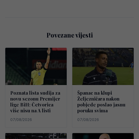
Povezane vijesti
Poznata lista sudija za
Španac na klupi
novu sezonu Premijer
Željezničara nakon
lige BiH: Četvorica
pobjede poslao jasnu
više nisu na A listi
poruku svima
07/08/2026
07/08/2026