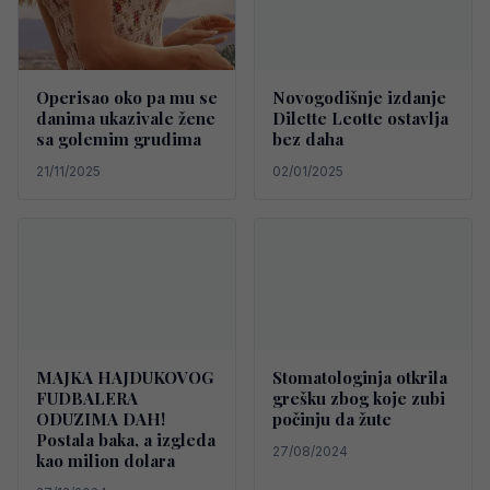
Operisao oko pa mu se
Novogodišnje izdanje
danima ukazivale žene
Dilette Leotte ostavlja
sa golemim grudima
bez daha
21/11/2025
02/01/2025
MAJKA HAJDUKOVOG
Stomatologinja otkrila
FUDBALERA
grešku zbog koje zubi
ODUZIMA DAH!
počinju da žute
Postala baka, a izgleda
27/08/2024
kao milion dolara