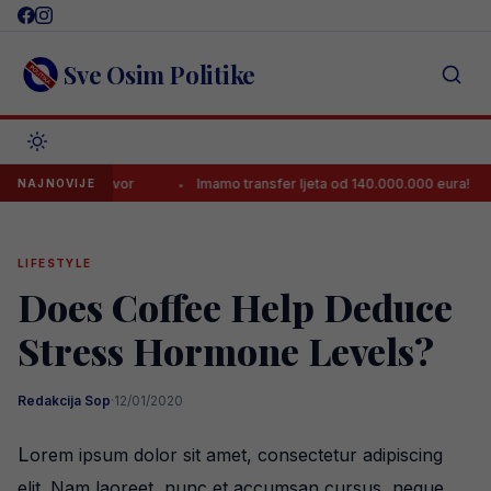
Skip
to
content
Sve Osim Politike
edan odgovor
Imamo transfer ljeta od 140.000.000 eura!
Zl
NAJNOVIJE
LIFESTYLE
Does Coffee Help Deduce
Stress Hormone Levels?
Redakcija Sop
·
12/01/2020
L
orem ipsum dolor sit amet, consectetur adipiscing
elit. Nam laoreet, nunc et accumsan cursus, neque