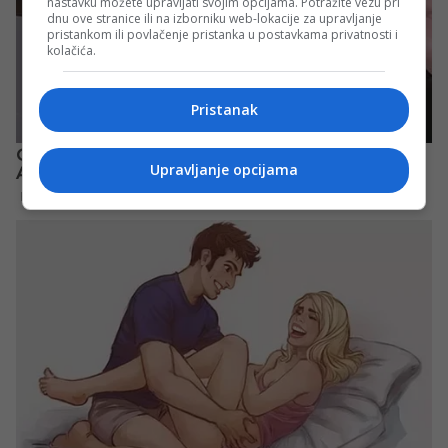
nastavku možete upravljati svojim opcijama. Potražite vezu pri
dnu ove stranice ili na izborniku web-lokacije za upravljanje
pristankom ili povlačenje pristanka u postavkama privatnosti i
kolačića.
Pristanak
Upravljanje opcijama