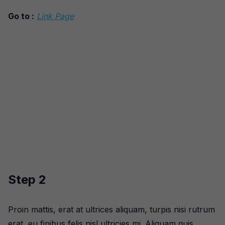
Go to :
Link Page
Step 2
Proin mattis, erat at ultrices aliquam, turpis nisi rutrum
erat, eu finibus felis nisl ultricies mi. Aliquam quis