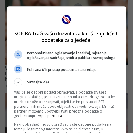
SOP.BA traži vašu dozvolu za korištenje ličnih
podataka za sljedeće:
Personalizirano oglašavanje i sadržaj, mjerenje
oglašavanja i sadržaja, uvidi u publiku i razvoj usluga
Pohrana i/ili pristup podacima na uređaju
Saznajte više
Vaši će se osobni podaci obrađivati, a podatke s vašeg
uređaja (kolačiće, jedinstvene identifikatore i druge podatke
uređaja) može pohranjivati, dijeliti te im pristupati 207
partnera ili ih može upotrebljavati ova web-lokacija. Mi i naši
partneri možemo upotrebljavati precizne podatke o
geolociranju.
Popis partnera.
Neki dobavljači mogu obrađivati vaše osobne podatke na
temelju legitimnog interesa. Ako se ne slažete s tim, u