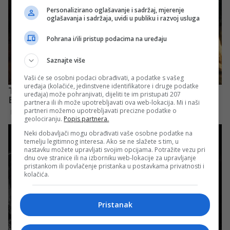
Personalizirano oglašavanje i sadržaj, mjerenje
oglašavanja i sadržaja, uvidi u publiku i razvoj usluga
Pohrana i/ili pristup podacima na uređaju
Saznajte više
Vaši će se osobni podaci obrađivati, a podatke s vašeg
uređaja (kolačiće, jedinstvene identifikatore i druge podatke
uređaja) može pohranjivati, dijeliti te im pristupati 207
partnera ili ih može upotrebljavati ova web-lokacija. Mi i naši
partneri možemo upotrebljavati precizne podatke o
geolociranju.
Popis partnera.
Neki dobavljači mogu obrađivati vaše osobne podatke na
temelju legitimnog interesa. Ako se ne slažete s tim, u
nastavku možete upravljati svojim opcijama. Potražite vezu pri
dnu ove stranice ili na izborniku web-lokacije za upravljanje
pristankom ili povlačenje pristanka u postavkama privatnosti i
kolačića.
Pristanak