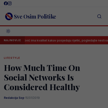
Skip
to
content
Sve Osim Politike
emović ima kvalitet kakav posjeduju rijetki, pogledajte nestvarno dodavan
NAJNOVIJE
LIFESTYLE
How Much Time On
Social Networks Is
Considered Healthy
Redakcija Sop
·
15/01/2019