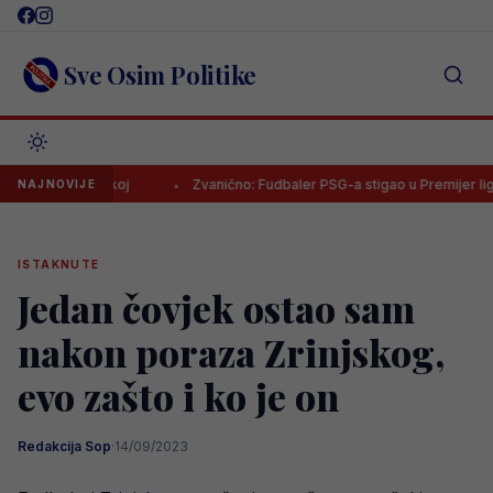
Skip
to
content
Sve Osim Politike
an u Turskoj
Zvanično: Fudbaler PSG-a stigao u Premijer ligu BiH!
NAJNOVIJE
ISTAKNUTE
Jedan čovjek ostao sam
nakon poraza Zrinjskog,
evo zašto i ko je on
Redakcija Sop
·
14/09/2023