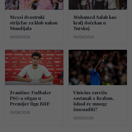
Messi dvostruki
Mohamed Salah kao
strijelac za klub nakon
kralj dočekan u
Mundijala
Turskoj
06/08/2026
06/08/2026
Zvanično: Fudbaler
Vinicius završio
PSG-a stigao u
sastanak s Realom,
Premijer ligu BiH!
ishod će mnoge
iznenaditi?
05/08/2026
05/08/2026