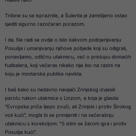
Tribine su se ispraznile, a Šulenta je zamišljeno ostao
sjediti sigurno razočaran porazom.
I da. Ne radi se ovdje o bilo kakvom podcjenjivanju
Posušja i umanjivanju njihove pobjede koji su odigrali,
ponavljamo, odličnu utakmicu, već o pristupu domaćih
fudbalera, koji večeras nikako nije bio na razini na
koju je mostarska publika navikla.
I baš kako su nedavno navijači Zrinjskog izvjesili
parolu nakon utakmice s Linzom, a koja je glasila:
“Evropska priča lijepo zvuči, ali Zrinjski i protiv Širokog
voli kući”, mogla bi se primijeniti i na večerašnju
utakmicu s korekcijom: “S istim se žarom igra i protiv
Posušja kući”.