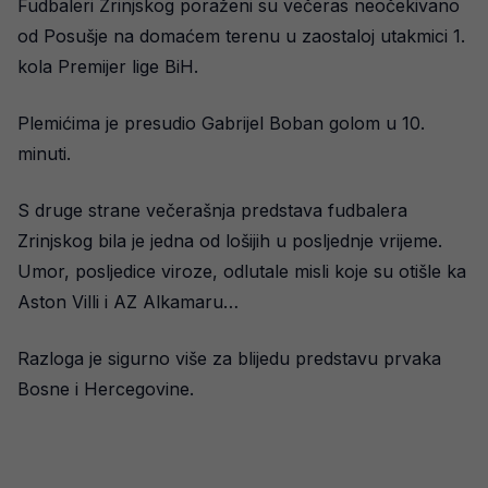
Fudbaleri Zrinjskog poraženi su večeras neočekivano
od Posušje na domaćem terenu u zaostaloj utakmici 1.
kola Premijer lige BiH.
Plemićima je presudio Gabrijel Boban golom u 10.
minuti.
S druge strane večerašnja predstava fudbalera
Zrinjskog bila je jedna od lošijih u posljednje vrijeme.
Umor, posljedice viroze, odlutale misli koje su otišle ka
Aston Villi i AZ Alkamaru…
Razloga je sigurno više za blijedu predstavu prvaka
Bosne i Hercegovine.