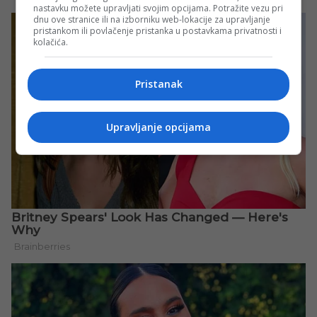
nastavku možete upravljati svojim opcijama. Potražite vezu pri
dnu ove stranice ili na izborniku web-lokacije za upravljanje
pristankom ili povlačenje pristanka u postavkama privatnosti i
kolačića.
Pristanak
Upravljanje opcijama