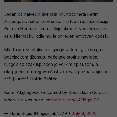
Jedan od najvećih talenata bh. nogometa Kerim
Alajbegović nakon završetka nastupa reprezentacije
Bosne i Hercegovine na Svjetskom prvenstvu vratio
se u Njemačku, gdje mu je priređen emotivan doček.
Mladi reprezentativac stigao je u Köln, gdje su ga u
bošnjačkom džematu dočekale stotine navijača.
Njegov dolazak ispraćen je velikim aplauzom, a
okupljeni su u njegovu čast zapjevali poznatu pjesmu
**”Ljiljani”** Halida Bešlića.
Kerim Alajbegović welcomed by Bosniaks in Cologne
where he was born.
pic.twitter.com/L4N5gqLQYH
— Haris Begić
(@cirijab43791)
July 8, 2026