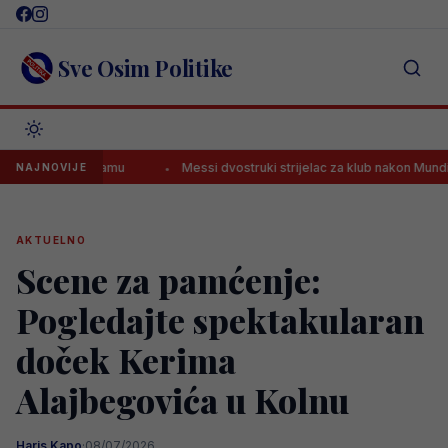
Skip
to
content
Sve Osim Politike
i Staru damu
Messi dvostruki strijelac za klub nakon Mundijala
NAJNOVIJE
AKTUELNO
Scene za pamćenje:
Pogledajte spektakularan
doček Kerima
Alajbegovića u Kolnu
Haris Kapo
·
08/07/2026