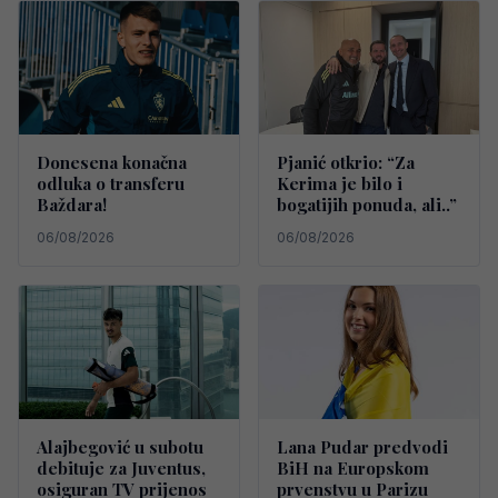
Donesena konačna
Pjanić otkrio: “Za
odluka o transferu
Kerima je bilo i
Baždara!
bogatijih ponuda, ali..”
06/08/2026
06/08/2026
Alajbegović u subotu
Lana Pudar predvodi
debituje za Juventus,
BiH na Europskom
osiguran TV prijenos
prvenstvu u Parizu