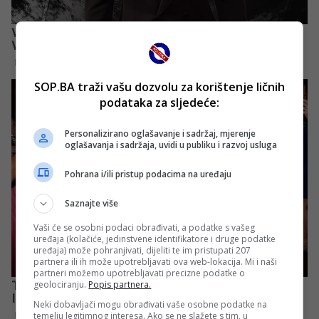
SOP.BA traži vašu dozvolu za korištenje ličnih
podataka za sljedeće:
Personalizirano oglašavanje i sadržaj, mjerenje
oglašavanja i sadržaja, uvidi u publiku i razvoj usluga
Pohrana i/ili pristup podacima na uređaju
Saznajte više
Vaši će se osobni podaci obrađivati, a podatke s vašeg
uređaja (kolačiće, jedinstvene identifikatore i druge podatke
uređaja) može pohranjivati, dijeliti te im pristupati 207
partnera ili ih može upotrebljavati ova web-lokacija. Mi i naši
partneri možemo upotrebljavati precizne podatke o
geolociranju.
Popis partnera.
Neki dobavljači mogu obrađivati vaše osobne podatke na
temelju legitimnog interesa. Ako se ne slažete s tim, u