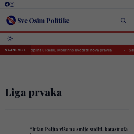
Skip
to
content
Sve Osim Politike
Stroga disciplina u Realu, Mourinho uvodi tri nova pravila
Said
NAJNOVIJE
Liga prvaka
“Irfan Peljto više ne smije suditi, katastrofa