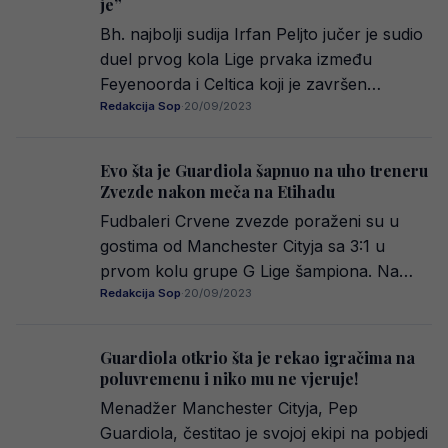
je”
Bh. najbolji sudija Irfan Peljto jučer je sudio
duel prvog kola Lige prvaka između
Feyenoorda i Celtica koji je završen…
Redakcija Sop
·
20/09/2023
Evo šta je Guardiola šapnuo na uho treneru
Zvezde nakon meča na Etihadu
Fudbaleri Crvene zvezde poraženi su u
gostima od Manchester Cityja sa 3:1 u
prvom kolu grupe G Lige šampiona. Na…
Redakcija Sop
·
20/09/2023
Guardiola otkrio šta je rekao igračima na
poluvremenu i niko mu ne vjeruje!
Menadžer Manchester Cityja, Pep
Guardiola, čestitao je svojoj ekipi na pobjedi