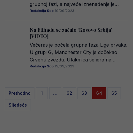
grupnoj fazi, a najveće iznenađenje je…
Redakcija Sop
·
19/09/2023
Na Etihadu se začulo ‘Kosovo Srbija’
[VIDEO]
Večeras je počela grupna faza Lige prvaka.
U grupi G, Manchester City je dočekao
Crvenu zvezdu. Utakmica se igra na…
Redakcija Sop
·
19/09/2023
Posts
Prethodno
1
…
62
63
64
65
pagination
Sljedeće