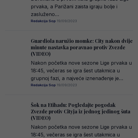
prvaka, a Parižani zaista igraju bolje i
zasluženo…
Redakcija Sop
·
19/09/2023
Guardiola naružio momke: City nakon dvije
minute nastavka poravnao protiv Zvezde
(VIDEO)
Nakon početka nove sezone Lige prvaka u
18:45, večeras se igra šest utakmica u
grupnoj fazi, a najveće iznenađenje je…
Redakcija Sop
·
19/09/2023
Šok na Etihadu: Pogledajte pogodak
Zvezde protiv Cityja iz jednog jedinog šuta
(VIDEO)
Nakon početka nove sezone Lige prvaka u
18:45, večeras se igra šest utakmica u