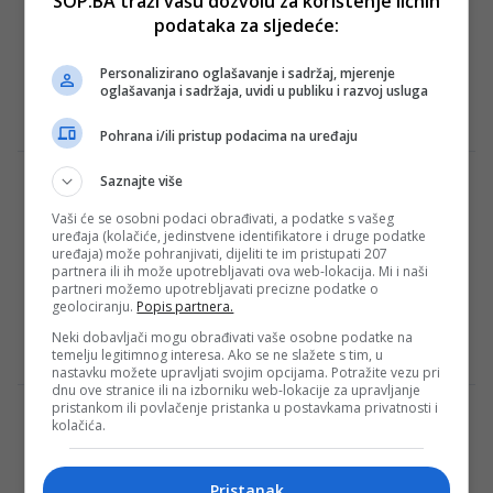
SOP.BA traži vašu dozvolu za korištenje ličnih
prvaka
podataka za sljedeće:
Fudbaleri Milana večeras će od 18:45 sati
na San Siru u okviru prvog kola Lige
Personalizirano oglašavanje i sadržaj, mjerenje
oglašavanja i sadržaja, uvidi u publiku i razvoj usluga
prvaka ugostiti Newcastle. Za Milan…
Redakcija Sop
·
19/09/2023
Pohrana i/ili pristup podacima na uređaju
Saznajte više
Svih osam mečeva Lige prvaka večeras
možete gledati u direktnom TV prijenosu!
Vaši će se osobni podaci obrađivati, a podatke s vašeg
uređaja (kolačiće, jedinstvene identifikatore i druge podatke
Najjače klupsko nogometno natjecanje,
uređaja) može pohranjivati, dijeliti te im pristupati 207
Liga prvaka, započinje današnjim
partnera ili ih može upotrebljavati ova web-lokacija. Mi i naši
partneri možemo upotrebljavati precizne podatke o
utakmicama 1. kola. Na teren će, među
geolociranju.
Popis partnera.
ostalima, i branitelj naslova Manchester…
Neki dobavljači mogu obrađivati vaše osobne podatke na
Redakcija Sop
·
19/09/2023
temelju legitimnog interesa. Ako se ne slažete s tim, u
nastavku možete upravljati svojim opcijama. Potražite vezu pri
dnu ove stranice ili na izborniku web-lokacije za upravljanje
pristankom ili povlačenje pristanka u postavkama privatnosti i
Ovo je najslabiji tim koji bi Pep mogao
kolačića.
izvesti protiv Crvene zvezde – i dalje je
zastrašujuć!
Pristanak