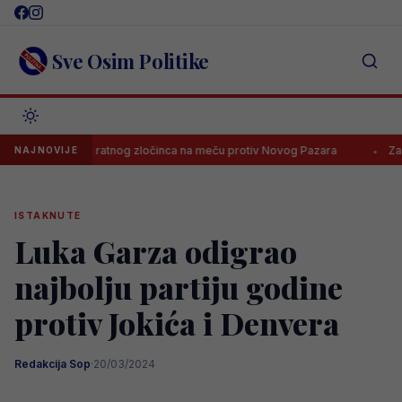
Skip
to
content
Sve Osim Politike
u u čast ratnog zločinca na meču protiv Novog Pazara
Zašto su naj
NAJNOVIJE
ISTAKNUTE
Luka Garza odigrao
najbolju partiju godine
protiv Jokića i Denvera
Redakcija Sop
·
20/03/2024