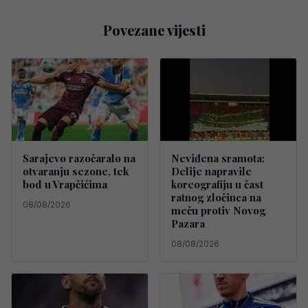
Povezane vijesti
Sarajevo razočaralo na
Neviđena sramota:
otvaranju sezone, tek
Delije napravile
bod u Vrapčićima
koreografiju u čast
ratnog zločinca na
08/08/2026
meču protiv Novog
Pazara
08/08/2026