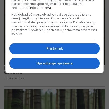
partneri možemo upotrebljavati precizne podatke o
geolociranju.
Popis partnera.
Neki dobavljači mogu obrađivati vaše osobne podatke na
temelju legitimnog interesa. Ako se ne slažete s tim, u
nastavku možete upravljati svojim opcijama. Potražite vezu pri
dnu ove stranice ili na izborniku web-lokacije za upravljanje
pristankom ili povlačenje pristanka u postavkama privatnosti i
kolačića.
Pristanak
Upravljanje opcijama