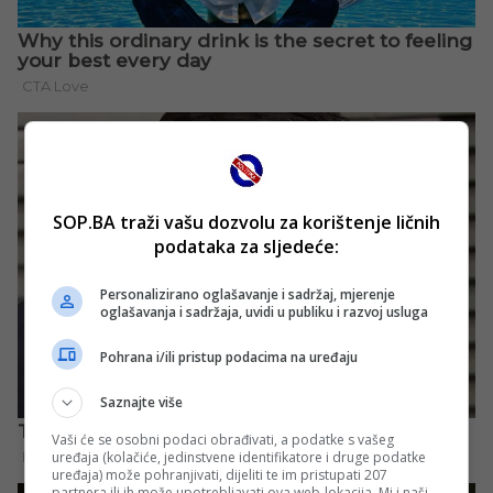
SOP.BA traži vašu dozvolu za korištenje ličnih
podataka za sljedeće:
Personalizirano oglašavanje i sadržaj, mjerenje
oglašavanja i sadržaja, uvidi u publiku i razvoj usluga
Pohrana i/ili pristup podacima na uređaju
Saznajte više
Vaši će se osobni podaci obrađivati, a podatke s vašeg
uređaja (kolačiće, jedinstvene identifikatore i druge podatke
uređaja) može pohranjivati, dijeliti te im pristupati 207
partnera ili ih može upotrebljavati ova web-lokacija. Mi i naši