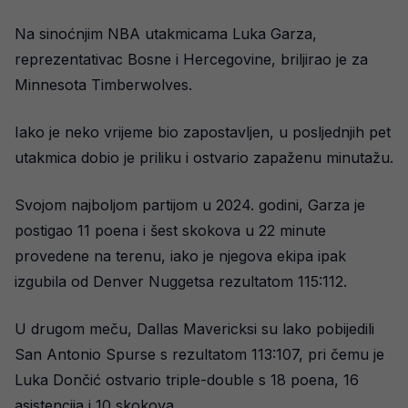
Na sinoćnjim NBA utakmicama Luka Garza,
reprezentativac Bosne i Hercegovine, briljirao je za
Minnesota Timberwolves.
Iako je neko vrijeme bio zapostavljen, u posljednjih pet
utakmica dobio je priliku i ostvario zapaženu minutažu.
Svojom najboljom partijom u 2024. godini, Garza je
postigao 11 poena i šest skokova u 22 minute
provedene na terenu, iako je njegova ekipa ipak
izgubila od Denver Nuggetsa rezultatom 115:112.
U drugom meču, Dallas Mavericksi su lako pobijedili
San Antonio Spurse s rezultatom 113:107, pri čemu je
Luka Dončić ostvario triple-double s 18 poena, 16
asistencija i 10 skokova.