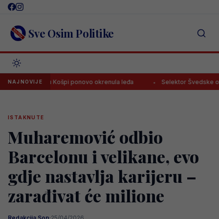
Skip
to
content
Sve Osim Politike
a je Emanu Košpi ponovo okrenula leđa
Selektor Švedske otputova
NAJNOVIJE
ISTAKNUTE
Muharemović odbio
Barcelonu i velikane, evo
gdje nastavlja karijeru –
zarađivat će milione
Redakcija Sop
·
25/04/2026