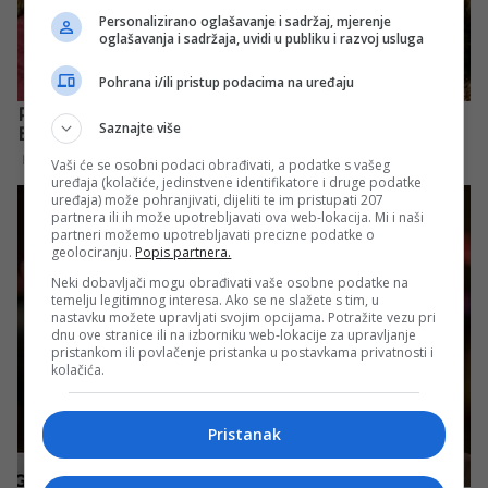
Personalizirano oglašavanje i sadržaj, mjerenje
oglašavanja i sadržaja, uvidi u publiku i razvoj usluga
Pohrana i/ili pristup podacima na uređaju
Saznajte više
Vaši će se osobni podaci obrađivati, a podatke s vašeg
uređaja (kolačiće, jedinstvene identifikatore i druge podatke
uređaja) može pohranjivati, dijeliti te im pristupati 207
partnera ili ih može upotrebljavati ova web-lokacija. Mi i naši
partneri možemo upotrebljavati precizne podatke o
geolociranju.
Popis partnera.
Neki dobavljači mogu obrađivati vaše osobne podatke na
temelju legitimnog interesa. Ako se ne slažete s tim, u
nastavku možete upravljati svojim opcijama. Potražite vezu pri
dnu ove stranice ili na izborniku web-lokacije za upravljanje
pristankom ili povlačenje pristanka u postavkama privatnosti i
kolačića.
Pristanak