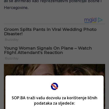
ali se afirmirao kao reprezentativni potencijal Bosne i
Hercegovine.
SOP.BA traži vašu dozvolu za korištenje ličnih
podataka za sljedeće: