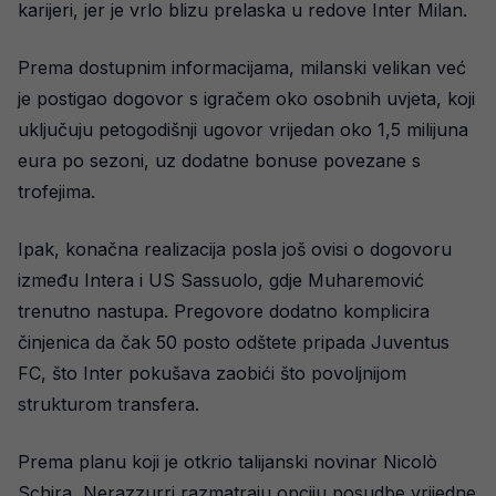
karijeri, jer je vrlo blizu prelaska u redove Inter Milan.
Prema dostupnim informacijama, milanski velikan već
je postigao dogovor s igračem oko osobnih uvjeta, koji
uključuju petogodišnji ugovor vrijedan oko 1,5 milijuna
eura po sezoni, uz dodatne bonuse povezane s
trofejima.
Ipak, konačna realizacija posla još ovisi o dogovoru
između Intera i US Sassuolo, gdje Muharemović
trenutno nastupa. Pregovore dodatno komplicira
činjenica da čak 50 posto odštete pripada Juventus
FC, što Inter pokušava zaobići što povoljnijom
strukturom transfera.
Prema planu koji je otkrio talijanski novinar Nicolò
Schira, Nerazzurri razmatraju opciju posudbe vrijedne