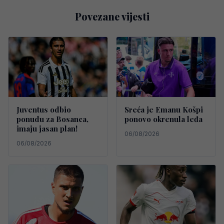
Povezane vijesti
Juventus odbio
Sreća je Emanu Košpi
ponudu za Bosanca,
ponovo okrenula leđa
imaju jasan plan!
06/08/2026
06/08/2026