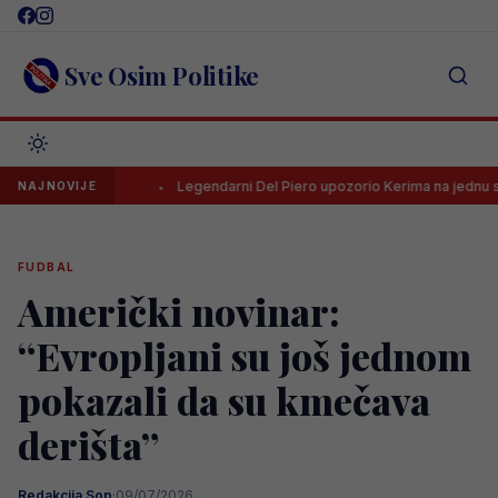
Skip
to
content
Sve Osim Politike
 HNL-a
Legendarni Del Piero upozorio Kerima na jednu stvar
NAJNOVIJE
FUDBAL
Američki novinar:
“Evropljani su još jednom
pokazali da su kmečava
derišta”
Redakcija Sop
·
09/07/2026