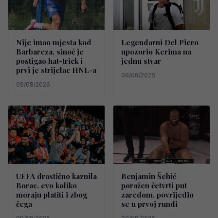
Nije imao mjesta kod
Legendarni Del Piero
Barbareza, sinoć je
upozorio Kerima na
postigao hat-trick i
jednu stvar
prvi je strijelac HNL-a
09/08/2026
09/08/2026
UEFA drastično kaznila
Benjamin Šehić
Borac, evo koliko
poražen četvrti put
moraju platiti i zbog
zaredom, povrijedio
čega
se u prvoj rundi