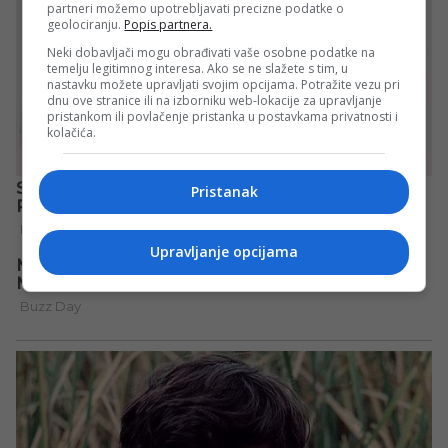
partneri možemo upotrebljavati precizne podatke o
geolociranju.
Popis partnera.
Neki dobavljači mogu obrađivati vaše osobne podatke na
temelju legitimnog interesa. Ako se ne slažete s tim, u
nastavku možete upravljati svojim opcijama. Potražite vezu pri
dnu ove stranice ili na izborniku web-lokacije za upravljanje
pristankom ili povlačenje pristanka u postavkama privatnosti i
kolačića.
Pristanak
Upravljanje opcijama