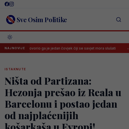
Skip
to
content
Sve Osim Politike
e, nagovorio ga je jedan čovjek čiji se savjet mora slušati
Spallett
NAJNOVIJE
ISTAKNUTE
Ništa od Partizana:
Hezonja prešao iz Reala u
Barcelonu i postao jedan
od najplaćenijih
košarkaša u Evropi!