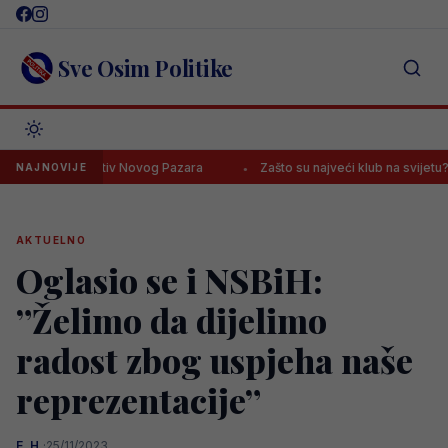
Skip
to
content
Sve Osim Politike
na meču protiv Novog Pazara
Zašto su najveći klub na svijetu? Real
NAJNOVIJE
AKTUELNO
Oglasio se i NSBiH:
”Želimo da dijelimo
radost zbog uspjeha naše
reprezentacije”
E. H.
·
25/11/2023