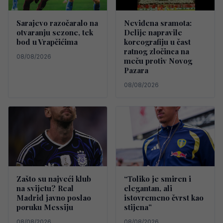
Sarajevo razočaralo na
Neviđena sramota:
otvaranju sezone, tek
Delije napravile
bod u Vrapčićima
koreografiju u čast
ratnog zločinca na
08/08/2026
meču protiv Novog
Pazara
08/08/2026
Zašto su najveći klub
“Toliko je smiren i
na svijetu? Real
elegantan, ali
Madrid javno poslao
istovremeno čvrst kao
poruku Messiju
stijena”
08/08/2026
08/08/2026